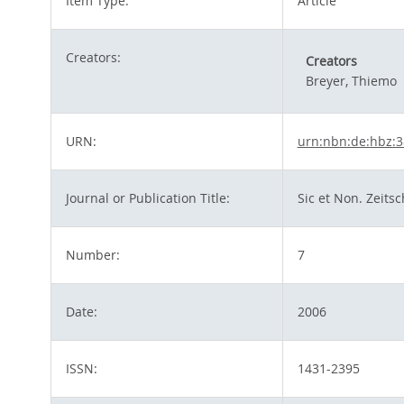
Item Type:
Article
Creators:
Creators
Breyer, Thiemo
URN:
urn:nbn:de:hbz:
Journal or Publication Title:
Sic et Non. Zeitsc
Number:
7
Date:
2006
ISSN:
1431-2395