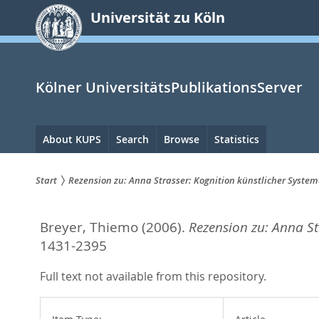
zum
Universität zu Köln
Inhalt
springen
Kölner UniversitätsPublikationsServer
Hauptnavigation
About KUPS
Search
Browse
Statistics
Start
Rezension zu: Anna Strasser: Kognition künstlicher System
Sie
Breyer, Thiemo
(2006).
Rezension zu: Anna St
sind
1431-2395
hier:
Full text not available from this repository.