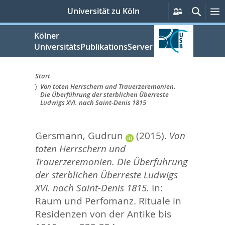
zum
Persönlich
Suche
Universität zu Köln
Services
Inhalt
springen
Kölner
UniversitätsPublikationsServer
Start
Von toten Herrschern und Trauerzeremonien.
Sie
Die Überführung der sterblichen Überreste
Ludwigs XVI. nach Saint-Denis 1815
sind
hier:
Gersmann, Gudrun
(2015).
Von
toten Herrschern und
Trauerzeremonien. Die Überführung
der sterblichen Überreste Ludwigs
XVI. nach Saint-Denis 1815.
In:
Raum und Perfomanz. Rituale in
Residenzen von der Antike bis