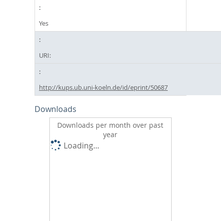
Yes
URI:
http://kups.ub.uni-koeln.de/id/eprint/50687
Downloads
Downloads per month over past
year
Loading...