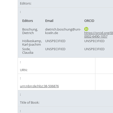
Editors:
Editors
Email
ORCID
Boschung,
dietrich.boschung@uni-
Dietrich
koeln.de
https://orcid.org/0
0002-6490-1057
Hölkeskamp,
UNSPECIFIED
UNSPECIFIED
Karl-Joachim
Sode,
UNSPECIFIED
UNSPECIFIED
Claudia
URN:
urn:nbn:de:hbz:38-506876
Title of Book: