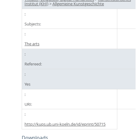
Institut (KHI)
>
Allgemeine Kunstgeschichte
Subjects:
The arts
Refereed:
Yes
URI:
http://kups.ub.uni-koeln.de/id/eprint/50715
Downloads