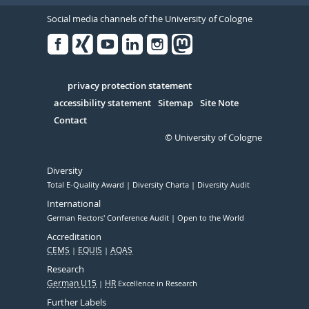
Social media channels of the University of Cologne
Facebook
Xing
Youtube
Linked
Instagram
in
Serivce
privacy protection statement
accessibility statement
Sitemap
Site Note
Contact
© University of Cologne
Diversity
Total E-Quality Award
Diversity Charta
Diversity Audit
International
German Rectors' Conference Audit
Open to the World
Accreditation
CEMS
EQUIS
AQAS
Research
German U15
HR
Excellence in Research
Further Labels