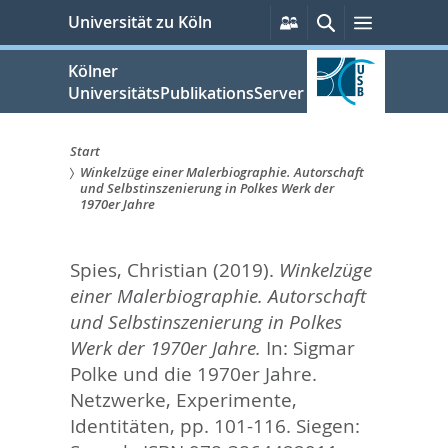
zum
Persönliche
Suche
Menü
Universität zu Köln
Services
Inhalt
springen
Kölner
UniversitätsPublikationsServer
Start
Winkelzüge einer Malerbiographie. Autorschaft
Sie
und Selbstinszenierung in Polkes Werk der
1970er Jahre
sind
hier:
Spies, Christian
(2019).
Winkelzüge
einer Malerbiographie. Autorschaft
und Selbstinszenierung in Polkes
Werk der 1970er Jahre.
In:
Sigmar
Polke und die 1970er Jahre.
Netzwerke, Experimente,
Identitäten,
pp. 101-116. Siegen: