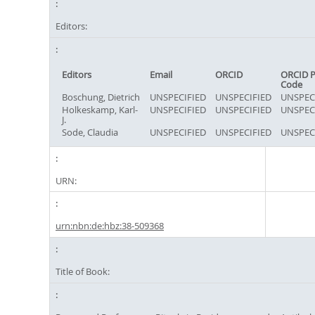
Editors:
Editors
Email
ORCID
ORCID P
Code
Boschung, Dietrich
UNSPECIFIED
UNSPECIFIED
UNSPEC
Holkeskamp, Karl-
UNSPECIFIED
UNSPECIFIED
UNSPEC
J.
Sode, Claudia
UNSPECIFIED
UNSPECIFIED
UNSPEC
URN:
urn:nbn:de:hbz:38-509368
Title of Book: