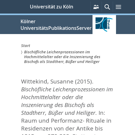
zum
Persönliche
Suche
Menü
Universität zu Köln
Services
Inhalt
springen
Kölner
UniversitätsPublikationsServer
Start
Bischöfliche Leichenprozessionen im
Sie
Hochmittelalter oder die Inszenierung des
Bischofs als Stadtherr, Büßer und Heiliger
sind
hier:
Wittekind, Susanne
(2015).
Bischöfliche Leichenprozessionen im
Hochmittelalter oder die
Inszenierung des Bischofs als
Stadtherr, Büßer und Heiliger.
In:
Raum und Performanz- Rituale in
Residenzen von der Antike bis