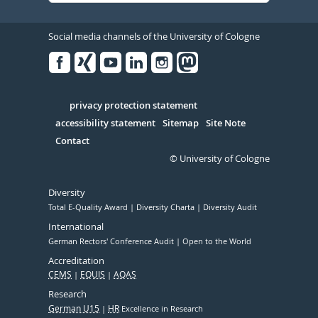
Social media channels of the University of Cologne
Facebook
Xing
Youtube
Linked
Instagram
in
Serivce
privacy protection statement
accessibility statement
Sitemap
Site Note
Contact
© University of Cologne
Diversity
Total E-Quality Award
Diversity Charta
Diversity Audit
International
German Rectors' Conference Audit
Open to the World
Accreditation
CEMS
EQUIS
AQAS
Research
German U15
HR
Excellence in Research