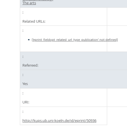
The arts
Related URLs:
['eprint_fieldopt_related_url_type_publication' not defined]
Refereed:
Yes
URI:
http://kups.ub.uni-koeln.de/id/eprint/50936