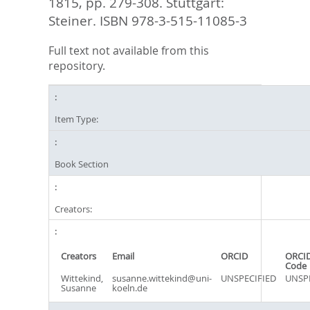
1815,
pp. 279-308. Stuttgart:
Steiner. ISBN 978-3-515-11085-3
Full text not available from this
repository.
Item Type:
Book Section
Creators:
Creators
Email
ORCID
ORCID
Code
Wittekind,
susanne.wittekind@uni-
UNSPECIFIED
UNSPE
Susanne
koeln.de