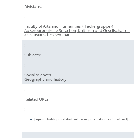
Divisions:
Faculty of Arts and Humanities
>
Fächergruppe 4:
Außereuropäische Sprachen, Kulturen und Gesellschaften
>
Ostasiatisches Seminar
Subjects:
Social sciences
Geography and history
Related URLs:
['eprint_fieldopt_related_url_type_publication' not defined]