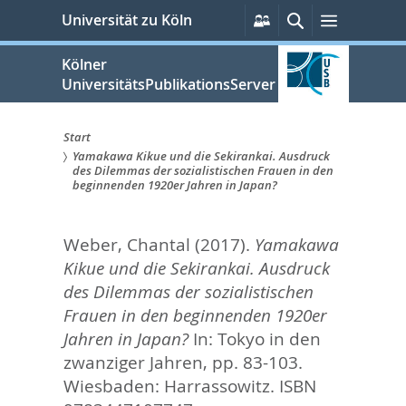
zum
Persönliche
Suche
Menü
Universität zu Köln
Services
Inhalt
springen
Kölner
UniversitätsPublikationsServer
Start
Yamakawa Kikue und die Sekirankai. Ausdruck
Sie
des Dilemmas der sozialistischen Frauen in den
beginnenden 1920er Jahren in Japan?
sind
hier:
Weber, Chantal
(2017).
Yamakawa
Kikue und die Sekirankai. Ausdruck
des Dilemmas der sozialistischen
Frauen in den beginnenden 1920er
Jahren in Japan?
In:
Tokyo in den
zwanziger Jahren,
pp. 83-103.
Wiesbaden: Harrassowitz. ISBN