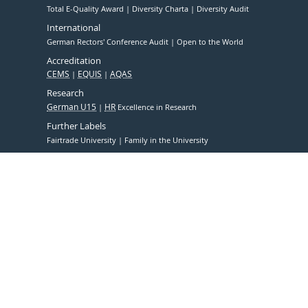
Total E-Quality Award
Diversity Charta
Diversity Audit
International
German Rectors' Conference Audit
Open to the World
Accreditation
CEMS
EQUIS
AQAS
Research
German U15
HR
Excellence in Research
Further Labels
Fairtrade University
Family in the University