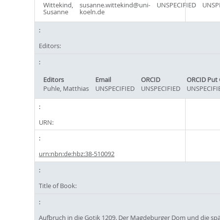
Wittekind,
susanne.wittekind@uni-
UNSPECIFIED
UNSPE
Susanne
koeln.de
Editors:
Editors
Email
ORCID
ORCID Put
Puhle, Matthias
UNSPECIFIED
UNSPECIFIED
UNSPECIFI
URN:
urn:nbn:de:hbz:38-510092
Title of Book:
Aufbruch in die Gotik 1209. Der Magdeburger Dom und die sp