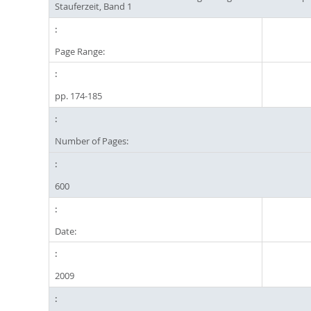
Stauferzeit, Band 1
Page Range:
pp. 174-185
Number of Pages:
600
Date:
2009