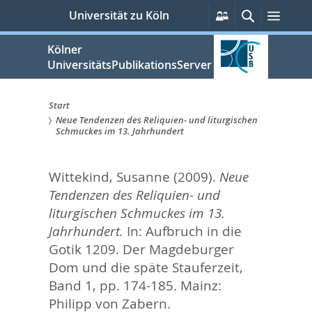
zum
Persönliche
Suche
Menü
Universität zu Köln
Services
Inhalt
springen
Kölner
UniversitätsPublikationsServer
Start
Neue Tendenzen des Reliquien- und liturgischen
Sie
Schmuckes im 13. Jahrhundert
sind
Wittekind, Susanne
(2009).
Neue
hier:
Tendenzen des Reliquien- und
liturgischen Schmuckes im 13.
Jahrhundert.
In:
Aufbruch in die
Gotik 1209. Der Magdeburger
Dom und die späte Stauferzeit,
Band 1,
pp. 174-185. Mainz:
Philipp von Zabern.