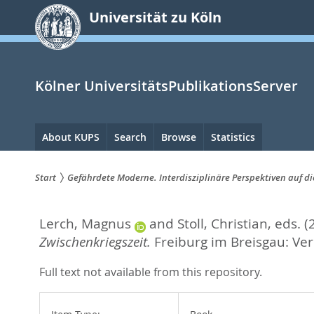
zum
Universität zu Köln
Inhalt
springen
Kölner UniversitätsPublikationsServer
Hauptnavigation
About KUPS
Search
Browse
Statistics
Start
Gefährdete Moderne. Interdisziplinäre Perspektiven auf di
Sie
Lerch, Magnus
and
Stoll, Christian
, eds.
(
sind
Zwischenkriegszeit.
Freiburg im Breisgau: Ve
hier:
Full text not available from this repository.