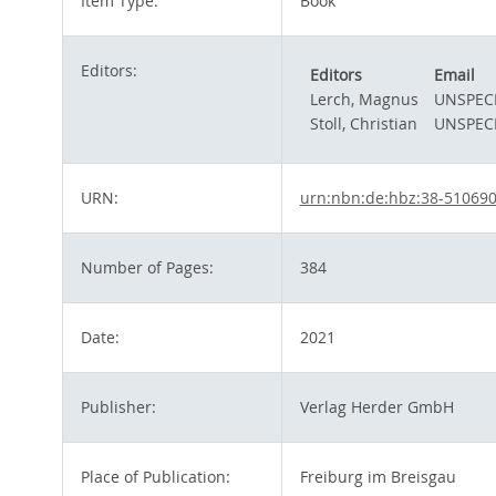
Item Type:
Book
Editors:
Editors
Email
Lerch, Magnus
UNSPECI
Stoll, Christian
UNSPECI
URN:
urn:nbn:de:hbz:38-51069
Number of Pages:
384
Date:
2021
Publisher:
Verlag Herder GmbH
Place of Publication:
Freiburg im Breisgau