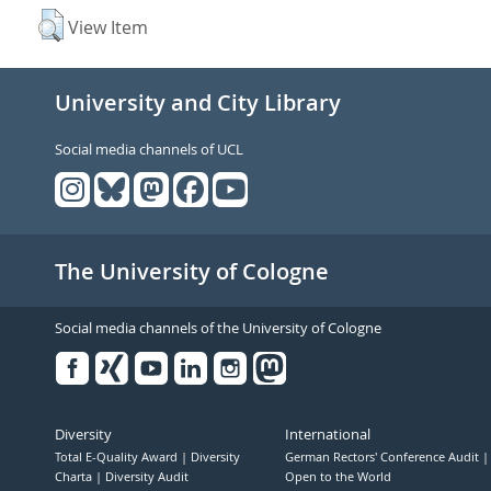
View Item
University and City Library
Social media channels of UCL
The University of Cologne
Social media channels of the University of Cologne
Facebook
Xing
Youtube
Linked
Instagram
in
Diversity
International
Total E-Quality Award
Diversity
German Rectors' Conference Audit
Charta
Diversity Audit
Open to the World