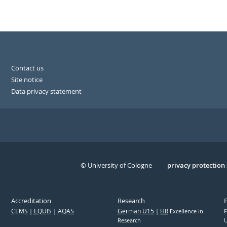
Contact us
Site notice
Data privacy statement
© University of Cologne
Serivce
privacy protection
Accreditation
Research
CEMS
EQUIS
AQAS
German U15
HR
Excellence in
F
Research
U