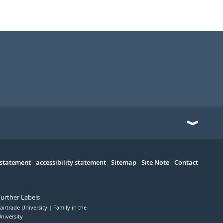
 statement
accessibility statement
Sitemap
Site Note
Contact
Further Labels
airtrade University
Family in the
niversity