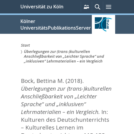
zum
Persönliche
Suche
Menü
Universität zu Köln
Services
Inhalt
springen
Kölner
UniversitätsPublikationsServer
Start
Überlegungen zur (trans-)kulturellen
Sie
Anschließbarkeit von „Leichter Sprache“ und
„inklusiven“ Lehrmaterialien – ein Vergleich
sind
hier:
Bock, Bettina M.
(2018).
Überlegungen zur (trans-)kulturellen
Anschließbarkeit von „Leichter
Sprache“ und „inklusiven“
Lehrmaterialien – ein Vergleich.
In:
Kulturen des Deutschunterrichts
– Kulturelles Lernen im