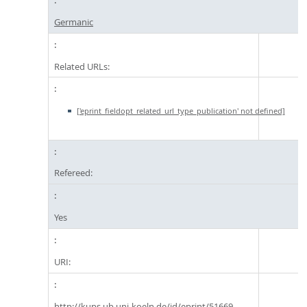
Germanic
Related URLs:
['eprint_fieldopt_related_url_type_publication' not defined]
Refereed:
Yes
URI:
http://kups.ub.uni-koeln.de/id/eprint/51669