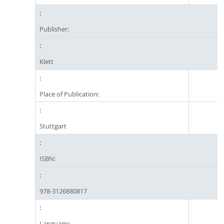
Publisher:
Klett
Place of Publication:
Stuttgart
ISBN:
‎978-3126880817
Language: