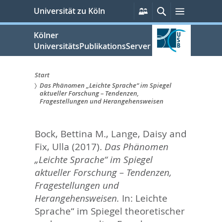
zum
Persönliche
Suche
Menü
Universität zu Köln
Services
Inhalt
springen
Kölner
UniversitätsPublikationsServer
Start
Das Phänomen „Leichte Sprache“ im Spiegel
Sie
aktueller Forschung – Tendenzen,
Fragestellungen und Herangehensweisen
sind
hier:
Bock, Bettina M.
,
Lange, Daisy
and
Fix, Ulla
(2017).
Das Phänomen
„Leichte Sprache“ im Spiegel
aktueller Forschung – Tendenzen,
Fragestellungen und
Herangehensweisen.
In:
Leichte
Sprache“ im Spiegel theoretischer