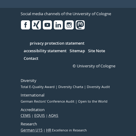
Social media channels of the University of Cologne
Facebook
Xing
Youtube
Linked
Instagram
in
Serivce
privacy protection statement
accessibility statement
Sitemap
Site Note
Contact
© University of Cologne
Diversity
Total E-Quality Award
Diversity Charta
Diversity Audit
International
German Rectors' Conference Audit
Open to the World
Accreditation
CEMS
EQUIS
AQAS
Research
German U15
HR
Excellence in Research