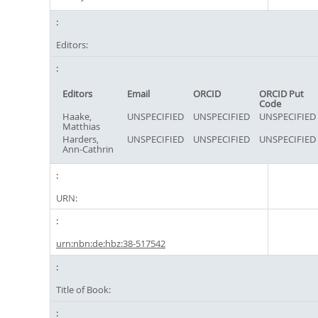
Editors:
Editors
Email
ORCID
ORCID Put
Code
Haake,
UNSPECIFIED
UNSPECIFIED
UNSPECIFIED
Matthias
Harders,
UNSPECIFIED
UNSPECIFIED
UNSPECIFIED
Ann-Cathrin
URN:
urn:nbn:de:hbz:38-517542
Title of Book: