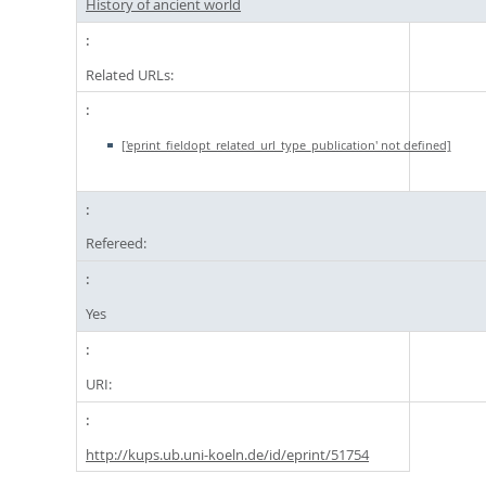
History of ancient world
Related URLs:
['eprint_fieldopt_related_url_type_publication' not defined]
Refereed:
Yes
URI:
http://kups.ub.uni-koeln.de/id/eprint/51754