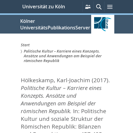
zum
Persönliche
Suche
Menü
Universität zu Köln
Services
Inhalt
springen
Kölner
UniversitätsPublikationsServer
Start
Politische Kultur – Karriere eines Konzepts.
Sie
Ansätze und Anwendungen am Beispiel der
römischen Republik
sind
hier:
Hölkeskamp, Karl-Joachim
(2017).
Politische Kultur – Karriere eines
Konzepts. Ansätze und
Anwendungen am Beispiel der
römischen Republik.
In:
Politische
Kultur und soziale Struktur der
Römischen Republik: Bilanzen