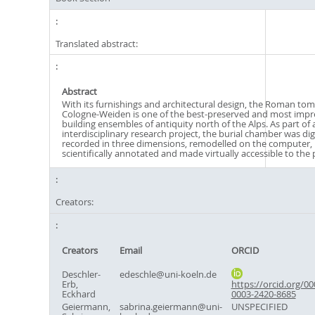
Translated abstract:
Abstract
With its furnishings and architectural design, the Roman tom
Cologne-Weiden is one of the best-preserved and most impr
building ensembles of antiquity north of the Alps. As part of 
interdisciplinary research project, the burial chamber was digi
recorded in three dimensions, remodelled on the computer,
scientifically annotated and made virtually accessible to the 
Creators:
Creators
Email
ORCID
Deschler-
edeschle@uni-koeln.de
Erb,
https://orcid.org/00
Eckhard
0003-2420-8685
Geiermann,
sabrina.geiermann@uni-
UNSPECIFIED