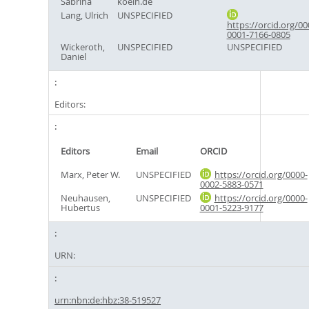
Sabrina
koeln.de
Lang, Ulrich
UNSPECIFIED
https://orcid.org/00
0001-7166-0805
Wickeroth,
UNSPECIFIED
UNSPECIFIED
Daniel
Editors:
Editors
Email
ORCID
Marx, Peter W.
UNSPECIFIED
https://orcid.org/0000-
0002-5883-0571
Neuhausen,
UNSPECIFIED
https://orcid.org/0000-
Hubertus
0001-5223-9177
URN:
urn:nbn:de:hbz:38-519527