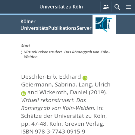
zum
Persönlich
Suche
M
Universität zu Köln
Services
Inhalt
springen
Kölner
UniversitätsPublikationsServer
Start
Virtuell rekonstruiert. Das Römergrab von Köln-
Sie
Weiden
sind
Deschler-Erb, Eckhard
,
hier:
Geiermann, Sabrina
,
Lang, Ulrich
and
Wickeroth, Daniel
(2019).
Virtuell rekonstruiert. Das
Römergrab von Köln-Weiden.
In:
Schätze der Universität zu Köln,
pp. 47-48. Köln: Greven Verlag.
ISBN 978-3-7743-0915-9