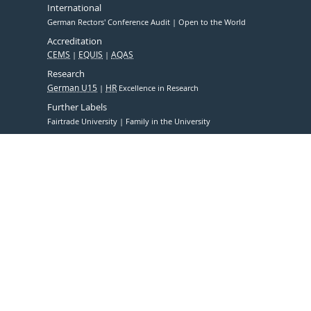
International
German Rectors' Conference Audit
Open to the World
Accreditation
CEMS
EQUIS
AQAS
Research
German U15
HR
Excellence in Research
Further Labels
Fairtrade University
Family in the University