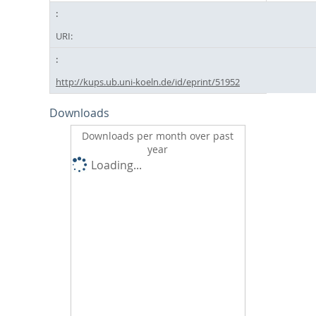
URI:
http://kups.ub.uni-koeln.de/id/eprint/51952
Downloads
Downloads per month over past
year
Loading...