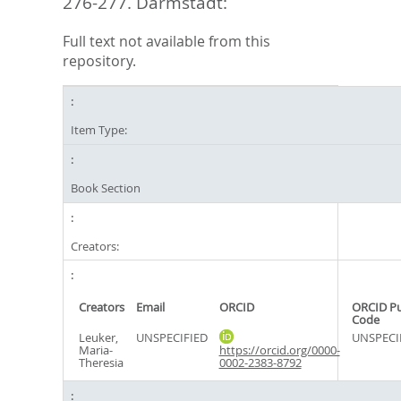
276-277. Darmstadt:
Full text not available from this
repository.
Item Type:
Book Section
Creators:
Creators
Email
ORCID
ORCID P
Code
Leuker,
UNSPECIFIED
UNSPECI
Maria-
https://orcid.org/0000-
Theresia
0002-2383-8792