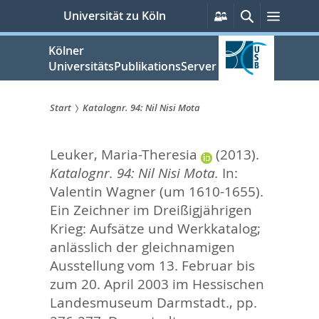
zum
Persönliche
Suche
Menü
Universität zu Köln
Services
Inhalt
springen
Kölner
UniversitätsPublikationsServer
Start
Katalognr. 94: Nil Nisi Mota
Sie
Leuker, Maria-Theresia
(2013).
sind
Katalognr. 94: Nil Nisi Mota.
In:
hier:
Valentin Wagner (um 1610-1655).
Ein Zeichner im Dreißigjährigen
Krieg: Aufsätze und Werkkatalog;
anlässlich der gleichnamigen
Ausstellung vom 13. Februar bis
zum 20. April 2003 im Hessischen
Landesmuseum Darmstadt.,
pp.