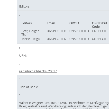
Editors:
Editors
Email
ORCID
ORCID Put
Code
Gräf, Holger
UNSPECIFIED
UNSPECIFIED
UNSPECIFI
Th.
Meise, Helga
UNSPECIFIED
UNSPECIFIED
UNSPECIFI
URN:
urn:nbn:de:hbz:38-520917
Title of Book:
Valentin Wagner (um 1610-1655). Ein Zeichner im Dreißigjährig
Krieg: Aufsätze und Werkkatalog; anlässlich der gleichnamigen