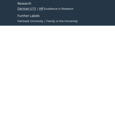
Research
German U15
HR
Excellence in Research
Further Labels
Fairtrade University
Family in the University