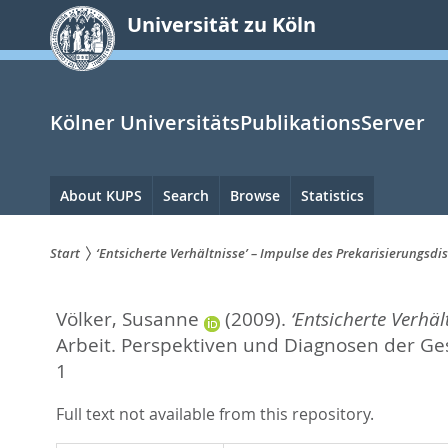
zum
Universität zu Köln
Inhalt
springen
Kölner UniversitätsPublikationsServer
Hauptnavigation
About KUPS
Search
Browse
Statistics
Start
‘Entsicherte Verhältnisse’ – Impulse des Prekarisierungsdi
Sie
Völker, Susanne
(2009).
‘Entsicherte Verhäl
sind
Arbeit. Perspektiven und Diagnosen der Ge
hier:
1
Full text not available from this repository.