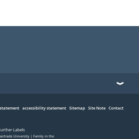
 statement
accessibility statement
Sitemap
Site Note
Contact
Further Labels
airtrade University
Family in the