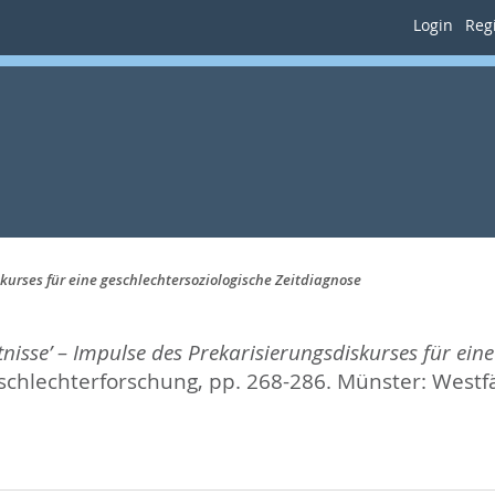
Login
Regi
skurses für eine geschlechtersoziologische Zeitdiagnose
tnisse’ – Impulse des Prekarisierungsdiskurses für ein
schlechterforschung,
pp. 268-286. Münster: Westf