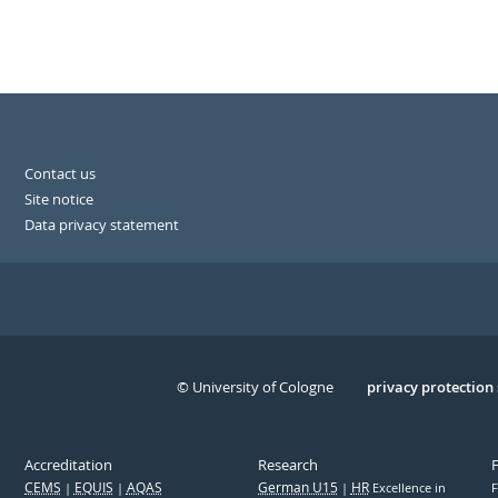
Contact us
Site notice
Data privacy statement
© University of Cologne
Serivce
privacy protection
Accreditation
Research
CEMS
EQUIS
AQAS
German U15
HR
Excellence in
F