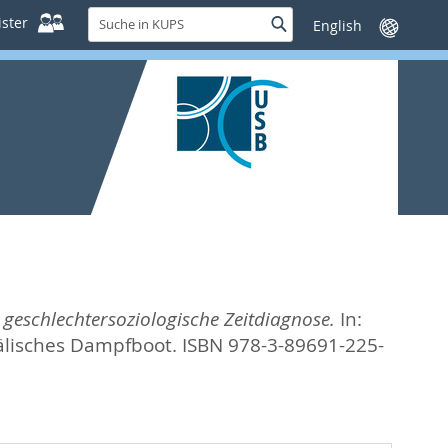
Suche
ster
Suche
Sprache
in
wechseln
KUPS
e geschlechtersoziologische Zeitdiagnose.
In:
älisches Dampfboot. ISBN 978-3-89691-225-