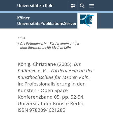
zum
Persönliche
Suche
Menü
Universität zu Köln
Services
Inhalt
springen
Kölner
UniversitätsPublikationsServer
Start
Die Patinnen e. V. – Förderverein an der
Sie
Kunsthochschule für Medien Köln
sind
König, Christiane
(2005).
Die
hier:
Patinnen e. V. – Förderverein an der
Kunsthochschule für Medien Köln.
In:
Professionalisierung in den
Künsten - Open Space
Konferenzband 05,
pp. 52-54.
Universität der Künste Berlin.
ISBN 9783894621285