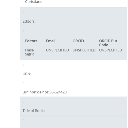
Christiane
Editors:
Editors
Email
ORCID
ORCID Put
Code
Hase,
UNSPECIFIED
UNSPECIFIED
UNSPECIFIED
Sigrid
URN:
urn:nbn:de:hbz:38-524423
Title of Book: