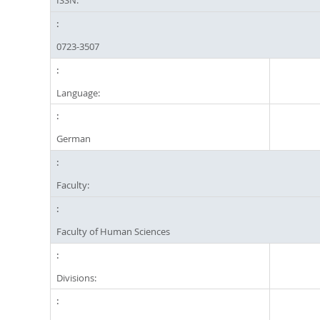
ISSN:
0723-3507
Language:
German
Faculty:
Faculty of Human Sciences
Divisions: