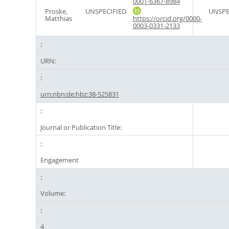
0001-6367-8984
Proske,
UNSPECIFIED
UNSPE
Matthias
https://orcid.org/0000-
0003-0331-2133
URN:
urn:nbn:de:hbz:38-525831
Journal or Publication Title:
Engagement
Volume:
4