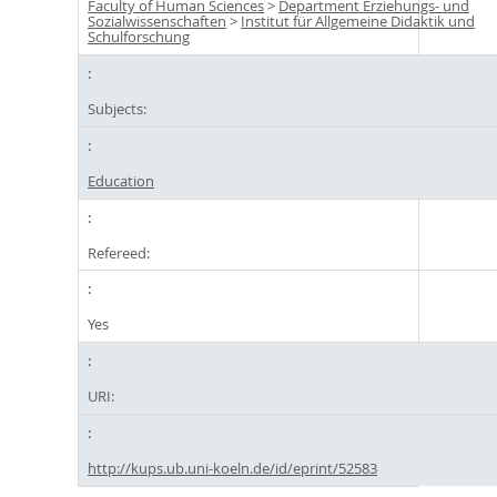
Faculty of Human Sciences
>
Department Erziehungs- und
Sozialwissenschaften
>
Institut für Allgemeine Didaktik und
Schulforschung
Subjects:
Education
Refereed:
Yes
URI:
http://kups.ub.uni-koeln.de/id/eprint/52583