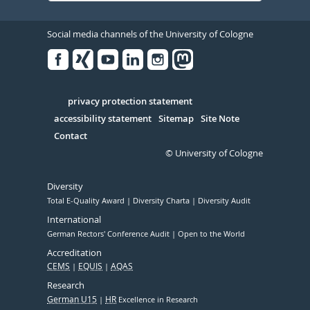
Social media channels of the University of Cologne
Facebook
Xing
Youtube
Linked
Instagram
in
Serivce
privacy protection statement
accessibility statement
Sitemap
Site Note
Contact
© University of Cologne
Diversity
Total E-Quality Award
Diversity Charta
Diversity Audit
International
German Rectors' Conference Audit
Open to the World
Accreditation
CEMS
EQUIS
AQAS
Research
German U15
HR
Excellence in Research