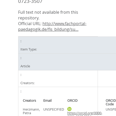
0723-3507
Full text not available from this
repository.
Official URL:
http://www.fachportal-
paedagogik.de/fis_bildung/su...
Item Type:
Article
Creators:
Creators
Email
ORCID
ORCID
Code
Herzmann,
UNSPECIFIED
UNSPE
Petra
https://orcid.org/0000-