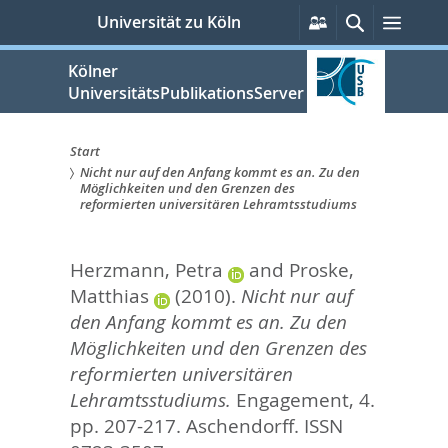
zum
Persönliche
Suche
Menü
Universität zu Köln
Services
Inhalt
springen
Kölner
UniversitätsPublikationsServer
Start
Nicht nur auf den Anfang kommt es an. Zu den
Sie
Möglichkeiten und den Grenzen des
reformierten universitären Lehramtsstudiums
sind
hier:
Herzmann, Petra
and
Proske,
Matthias
(2010).
Nicht nur auf
den Anfang kommt es an. Zu den
Möglichkeiten und den Grenzen des
reformierten universitären
Lehramtsstudiums.
Engagement, 4.
pp. 207-217.
Aschendorff. ISSN