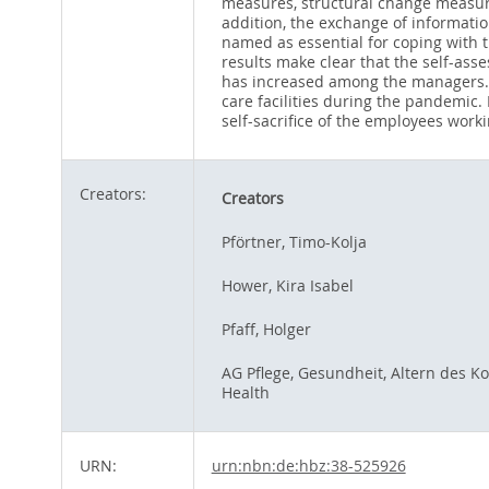
measures, structural change measure
addition, the exchange of informatio
named as essential for coping with 
results make clear that the self-ass
has increased among the managers. 
care facilities during the pandemic.
self-sacrifice of the employees worki
Creators:
Creators
Pförtner, Timo-Kolja
Hower, Kira Isabel
Pfaff, Holger
AG Pflege, Gesundheit, Altern des 
Health
URN:
urn:nbn:de:hbz:38-525926