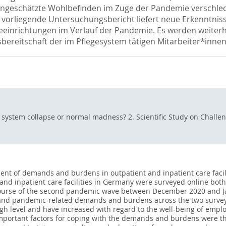
 eingeschätzte Wohlbefinden im Zuge der Pandemie verschlec
 vorliegende Untersuchungsbericht liefert neue Erkenntnis
einrichtungen im Verlauf der Pandemie. Es werden weiterhi
gsbereitschaft der im Pflegesystem tätigen Mitarbeiter*inn
 system collapse or normal madness? 2. Scientific Study on Challen
ent of demands and burdens in outpatient and inpatient care facili
nd inpatient care facilities in Germany were surveyed online both 
course of the second pandemic wave between December 2020 and Jan
al and pandemic-related demands and burdens across the two sur
igh level and have increased with regard to the well-being of emplo
portant factors for coping with the demands and burdens were the 