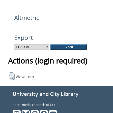
Altmetric
Export
Actions (login required)
View Item
University and City Library
Social media channels of UCL