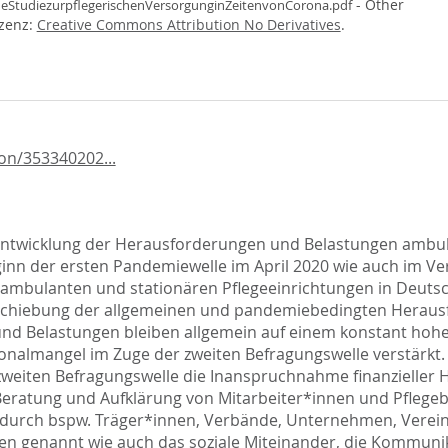
- Other
cheStudiezurpflegerischenVersorgunginZeitenvonCorona.pdf
izenz:
Creative Commons Attribution No Derivatives
.
on/353340202...
e Entwicklung der Herausforderungen und Belastungen ambul
inn der ersten Pandemiewelle im April 2020 wie auch im Ve
ambulanten und stationären Pflegeeinrichtungen in Deutsch
rschiebung der allgemeinen und pandemiebedingten Heraus
nd Belastungen bleiben allgemein auf einem konstant hohe
almangel im Zuge der zweiten Befragungswelle verstärkt. 
eiten Befragungswelle die Inanspruchnahme finanzieller H
atung und Aufklärung von Mitarbeiter*innen und Pflegeb
urch bspw. Träger*innen, Verbände, Unternehmen, Vereine 
 genannt wie auch das soziale Miteinander, die Kommunika