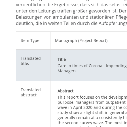
verdeutlichen die Ergebnisse, dass sich das selbst
unter den Leitungskräften größer geworden ist. Der
Belastungen von ambulanten und stationären Pflege
deutlich, die in weiten Teilen durch die Aufopferun
Item Type:
Monograph (Project Report)
Translated
Title
title:
Care in times of Corona - Impending
Managers
Translated
Abstract
abstract:
This report focuses on the developm
purpose, managers from outpatient a
wave in April 2020 and during the 
study show a slight shift in gener
generally remain at a consistently h
the second survey wave. The most im