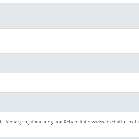
ie, Versorgungsforschung und Rehabilitationswissenschaft
>
Insti