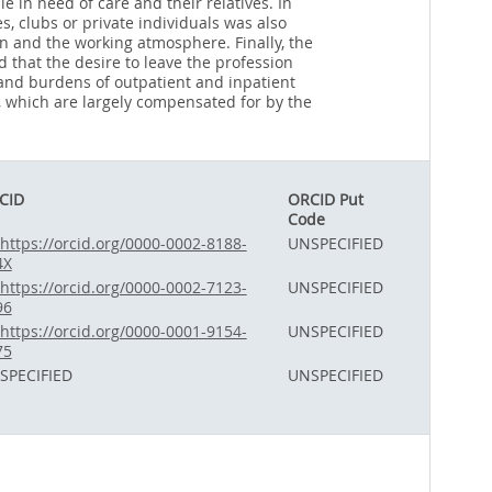
in need of care and their relatives. In
, clubs or private individuals was also
n and the working atmosphere. Finally, the
 that the desire to leave the profession
nd burdens of outpatient and inpatient
m, which are largely compensated for by the
CID
ORCID Put
Code
https://orcid.org/0000-0002-8188-
UNSPECIFIED
4X
https://orcid.org/0000-0002-7123-
UNSPECIFIED
96
https://orcid.org/0000-0001-9154-
UNSPECIFIED
75
SPECIFIED
UNSPECIFIED