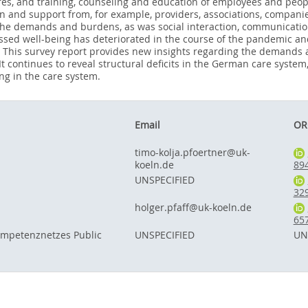
s, and training, counseling and education of employees and people 
n and support from, for example, providers, associations, companies
the demands and burdens, as was social interaction, communicatio
essed well-being has deteriorated in the course of the pandemic and
This survey report provides new insights regarding the demands a
 It continues to reveal structural deficits in the German care syste
ng in the care system.
Email
OR
timo-kolja.pfoertner@uk-
koeln.de
89
UNSPECIFIED
32
holger.pfaff@uk-koeln.de
65
Kompetenznetzes Public
UNSPECIFIED
UN