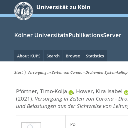
zum
Universität zu Köln
Inhalt
springen
Kölner UniversitätsPublikationsServer
Hauptnavigation
About KUPS
Search
Browse
Statistics
Start
Versorgung in Zeiten von Corona - Drohender Systemkollap
Sie
Pförtner, Timo-Kolja
,
Hower, Kira Isabel
sind
(2021).
Versorgung in Zeiten von Corona - Dr
hier:
und Belastungen aus der Sichtweise von Leitun
PDF