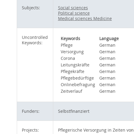
Subjects:
Social sciences
Political science
Medical sciences Medicine
Uncontrolled
Keywords
Language
Keywords:
Pflege
German
Versorgung
German
Corona
German
Leitungskräfte
German
Pflegekräfte
German
Pflegebedürftige
German
Onlinebefragung
German
Zeitverlauf
German
Funders:
Selbstfinanziert
Projects:
Pflegerische Versorgung in Zeiten v