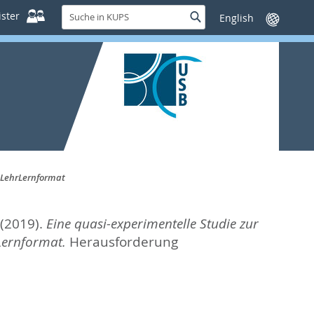
Suche
ster
Suche
Sprache
in
wechseln
KUPS
s LehrLernformat
(2019).
Eine quasi-experimentelle Studie zur
Lernformat.
Herausforderung