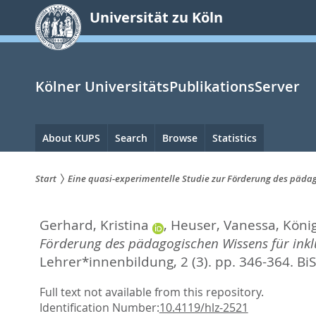
zum
Universität zu Köln
Inhalt
springen
Kölner UniversitätsPublikationsServer
Hauptnavigation
About KUPS
Search
Browse
Statistics
Start
Eine quasi-experimentelle Studie zur Förderung des pädago
Sie
Gerhard, Kristina
,
Heuser, Vanessa
,
Köni
sind
Förderung des pädagogischen Wissens für inklu
hier:
Lehrer*innenbildung, 2 (3). pp. 346-364.
Bi
Full text not available from this repository.
Identification Number:
10.4119/hlz-2521