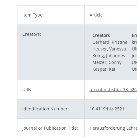
Item Type:
Article
Creators:
Creators
Em
Gerhard, Kristina
kr
Heuser, Vanessa
UN
König, Johannes
jo
Melzer, Conny
UN
Kaspar, Kai
UN
URN:
urn:nbn:de:hbz:38-52
Identification Number:
10.4119/hlz-2521
Journal or Publication Title:
Herausforderung Lehr