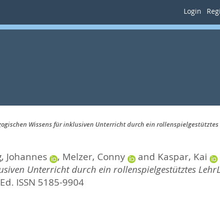
Login
Regi
gischen Wissens für inklusiven Unterricht durch ein rollenspielgestützte
g, Johannes
,
Melzer, Conny
and
Kaspar, Kai
siven Unterricht durch ein rollenspielgestütztes Lehr
SEd. ISSN 5185-9904