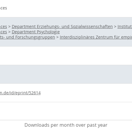
nces
nces
>
Department Erziehungs- und Sozialwissenschaften
>
Institu
nces
>
Department Psychologie
eits- und Forschungsgruppen
>
Interdisziplinäres Zentrum für empi
ln.de/id/eprint/52614
Downloads per month over past year