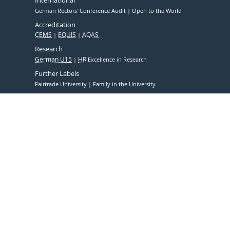
International
German Rectors' Conference Audit
Open to the World
Accreditation
CEMS
EQUIS
AQAS
Research
German U15
HR
Excellence in Research
Further Labels
Fairtrade University
Family in the University