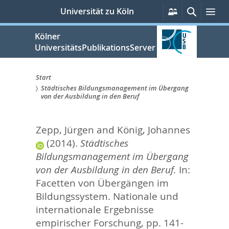
zum
Persönliche
Suche
Me
Universität zu Köln
Services
Inhalt
springen
Kölner
UniversitätsPublikationsServer
Start
Städtisches Bildungsmanagement im Übergang
Sie
von der Ausbildung in den Beruf
sind
Zepp, Jürgen
and
König, Johannes
hier:
(2014).
Städtisches
Bildungsmanagement im Übergang
von der Ausbildung in den Beruf.
In:
Facetten von Übergängen im
Bildungssystem. Nationale und
internationale Ergebnisse
empirischer Forschung,
pp. 141-