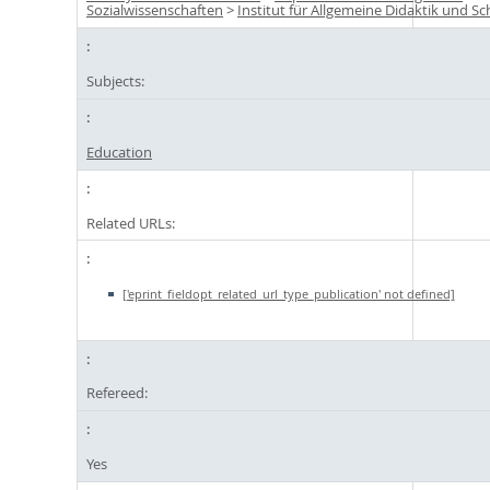
Sozialwissenschaften
>
Institut für Allgemeine Didaktik und S
Subjects:
Education
Related URLs:
['eprint_fieldopt_related_url_type_publication' not defined]
Refereed:
Yes