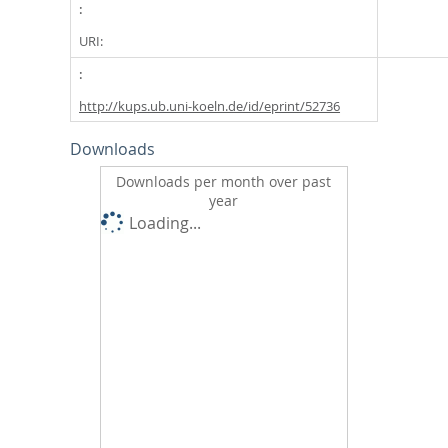
URI:
http://kups.ub.uni-koeln.de/id/eprint/52736
Downloads
Downloads per month over past
year
Loading...