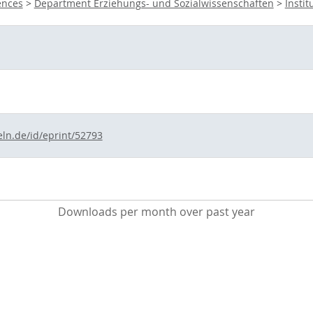
ences
>
Department Erziehungs- und Sozialwissenschaften
>
Insti
eln.de/id/eprint/52793
Downloads per month over past year