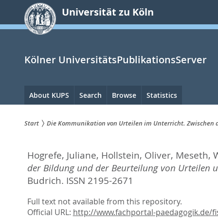
zum
Universität zu Köln
Inhalt
springen
Kölner UniversitätsPublikationsServer
Hauptnavigation
About KUPS
Search
Browse
Statistics
Start
Die Kommunikation von Urteilen im Unterricht. Zwischen d
Sie
Hogrefe, Juliane
,
Hollstein, Oliver
,
Meseth, 
sind
der Bildung und der Beurteilung von Urteilen 
hier:
Budrich. ISSN 2195-2671
Full text not available from this repository.
Official URL:
http://www.fachportal-paedagogik.de/fis