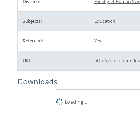
Divisions:
Faculty of Human Sci
Subjects:
Education
Refereed:
Yes
URI:
http://kups.ub.uni-ko
Downloads
Loading...