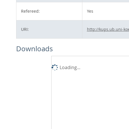
Refereed:
Yes
URI:
http://kups.ub.uni-ko
Downloads
Loading...