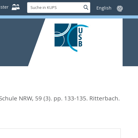
Suche
ster
Suche
Sprache
in
wechseln
KUPS
Schule NRW, 59 (3). pp. 133-135.
Ritterbach.