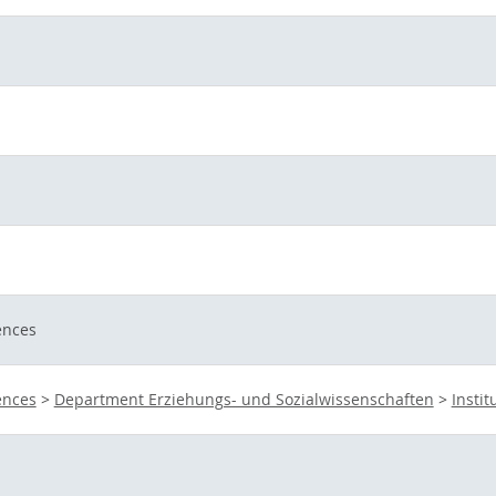
ences
ences
>
Department Erziehungs- und Sozialwissenschaften
>
Insti