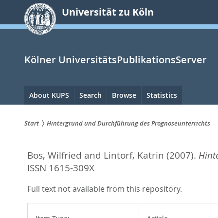
zum
Universität zu Köln
Inhalt
springen
Kölner UniversitätsPublikationsServer
Hauptnavigation
About KUPS
Search
Browse
Statistics
Start
Hintergrund und Durchführung des Prognoseunterrichts
Sie
Bos, Wilfried
and
Lintorf, Katrin
(2007).
Hint
sind
ISSN 1615-309X
hier:
Full text not available from this repository.