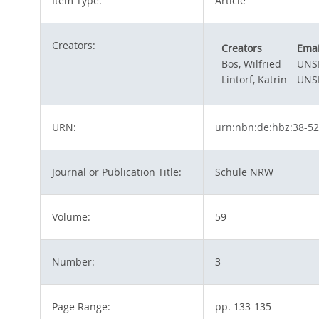
Item Type:
Article
Creators:
Creators
Emai
Bos, Wilfried
UNS
Lintorf, Katrin
UNS
URN:
urn:nbn:de:hbz:38-5
Journal or Publication Title:
Schule NRW
Volume:
59
Number:
3
Page Range:
pp. 133-135