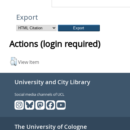
Export
Actions (login required)
View Item
University and City Library
Social media channels of UCL
The University of Cologne