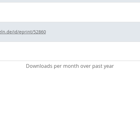
eln.de/id/eprint/52860
Downloads per month over past year