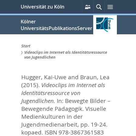
zum
Persönliche
Suche
Menü
Universität zu Köln
Services
Inhalt
springen
Kölner
UniversitätsPublikationsServer
Start
Videoclips im Internet als Identitätsressource
Sie
von Jugendlichen
sind
Hugger, Kai-Uwe
and
Braun, Lea
hier:
(2015).
Videoclips im Internet als
Identitätsressource von
Jugendlichen.
In:
Bewegte Bilder –
Bewegende Pädagogik. Visuelle
Medienkulturen in der
Jugendmedienarbeit,
pp. 19-24.
kopaed. ISBN 978-3867361583