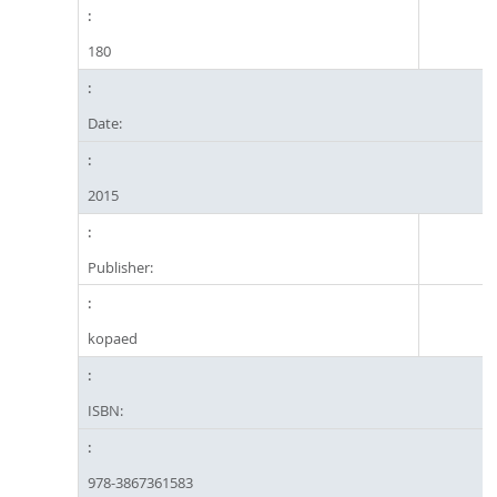
180
Date:
2015
Publisher:
kopaed
ISBN:
978-3867361583