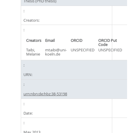
Thesis (PhD thesis)
Creators:
Creators
Email
ORCID
ORCID Put
Code
Taibi,
mtaibi@uni-
UNSPECIFIED
UNSPECIFIED
Melanie
koeln.de
URN:
urn:nbn:de:hbz:38-53198
Date:
May 2013