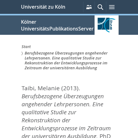
zum
Persönliche
Suche
Menü
Universität zu Köln
Services
Inhalt
springen
Kölner
UniversitätsPublikationsServer
Start
Berufsbezogene Überzeugungen angehender
Sie
Lehrpersonen. Eine qualitative Studie zur
Rekonstruktion der Entwicklungsprozesse im
sind
Zeitraum der universitären Ausbildung
hier:
Taibi, Melanie
(2013).
Berufsbezogene Überzeugungen
angehender Lehrpersonen. Eine
qualitative Studie zur
Rekonstruktion der
Entwicklungsprozesse im Zeitraum
der universitären Ausbildung.
PhD