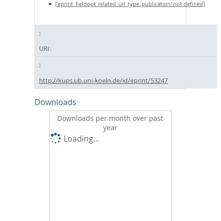
['eprint_fieldopt_related_url_type_publication' not defined]
URI:
http://kups.ub.uni-koeln.de/id/eprint/53247
Downloads
Downloads per month over past
year
Loading...