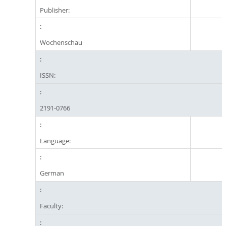
Publisher:
Wochenschau
ISSN:
2191-0766
Language:
German
Faculty: