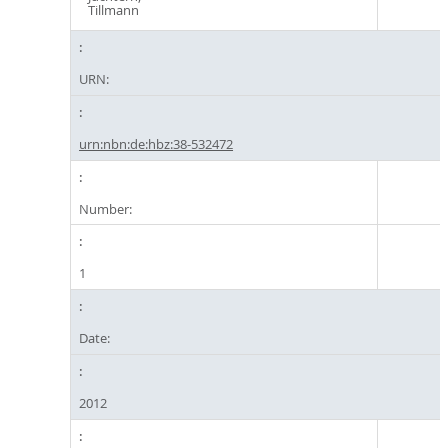
Tillmann
URN:
urn:nbn:de:hbz:38-532472
Number:
1
Date:
2012