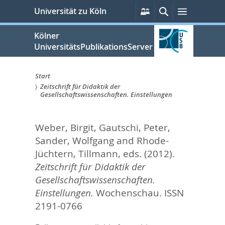
zum
Persönliche
Suche
Menü
Universität zu Köln
Services
Inhalt
springen
Kölner
UniversitätsPublikationsServer
Start
Zeitschrift für Didaktik der
Sie
Gesellschaftswissenschaften. Einstellungen
sind
Weber, Birgit
,
Gautschi, Peter
,
hier:
Sander, Wolfgang
and
Rhode-
Jüchtern, Tillmann
, eds.
(2012).
Zeitschrift für Didaktik der
Gesellschaftswissenschaften.
Einstellungen.
Wochenschau. ISSN
2191-0766