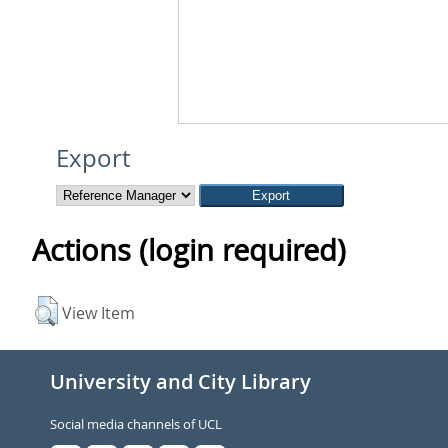
Export
Actions (login required)
View Item
University and City Library
Social media channels of UCL