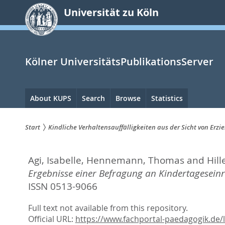
zum
Universität zu Köln
Inhalt
springen
Kölner UniversitätsPublikationsServer
Hauptnavigation
About KUPS
Search
Browse
Statistics
Start
Kindliche Verhaltensauffälligkeiten aus der Sicht von Er
Sie
Agi, Isabelle
,
Hennemann, Thomas
and
Hil
sind
Ergebnisse einer Befragung an Kindertagesein
hier:
ISSN 0513-9066
Full text not available from this repository.
Official URL:
https://www.fachportal-paedagogik.de/li