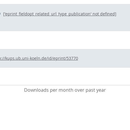
['eprint_fieldopt_related_url_type_publication' not defined]
p://kups.ub.uni-koeln.de/id/eprint/53770
Downloads per month over past year