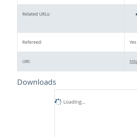
Related URLs:
Refereed:
Yes
URI:
htt
Downloads
Loading...