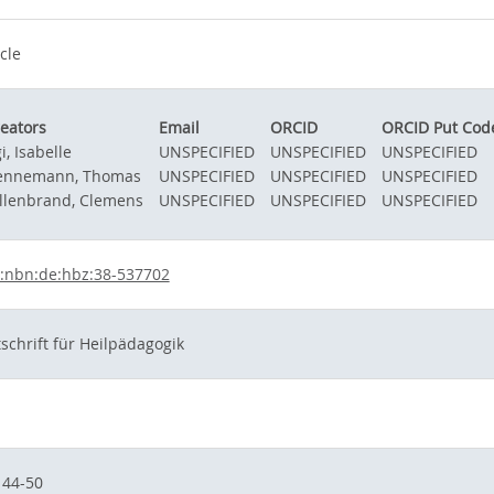
icle
eators
Email
ORCID
ORCID Put Cod
i, Isabelle
UNSPECIFIED
UNSPECIFIED
UNSPECIFIED
ennemann, Thomas
UNSPECIFIED
UNSPECIFIED
UNSPECIFIED
llenbrand, Clemens
UNSPECIFIED
UNSPECIFIED
UNSPECIFIED
:nbn:de:hbz:38-537702
tschrift für Heilpädagogik
 44-50