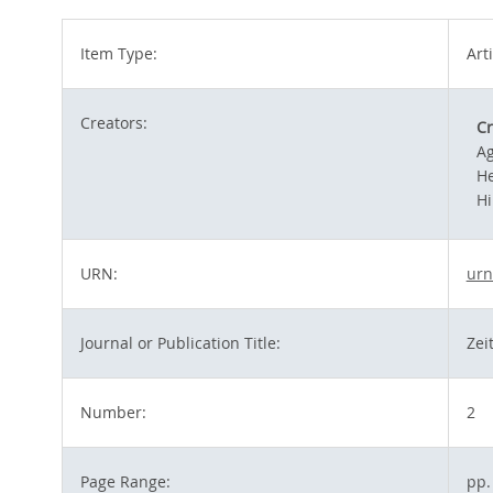
Item Type:
Art
Creators:
Cr
Ag
H
Hi
URN:
urn
Journal or Publication Title:
Zei
Number:
2
Page Range:
pp.