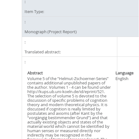
Item Type:
Monograph (Project Report)
Translated abstract:
Abstract
Language
Volume 5 of the “Helmut-Zschoerner-Series”
English
contains additional unpublished papers of
the author. Volumes 1 - 4 can be found under
http://kups.ub.uni-koeln.de/id/eprint/521.
The selection of volume 5 is devoted to the
discussion of specific problems of cognition
theory and modern theoretical physics. It is
discussed if cognition is really limited by
postulates and axioms (after Kant by the
“vorgängig bestimmender Grund”) and that
actually existing objects and states of the
material world which cannot be identified by
human senses or measured directly nor
indirectly may be recognized in the