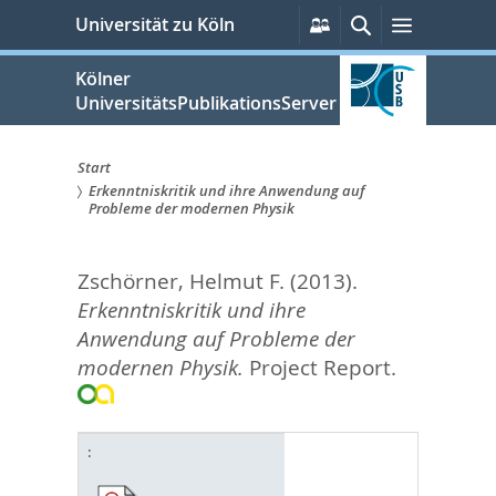
zum
Persönliche
Suche
Menü
Universität zu Köln
Services
Inhalt
springen
Kölner
UniversitätsPublikationsServer
Start
Erkenntniskritik und ihre Anwendung auf
Sie
Probleme der modernen Physik
sind
Zschörner, Helmut F.
(2013).
hier:
Erkenntniskritik und ihre
Anwendung auf Probleme der
modernen Physik.
Project Report.