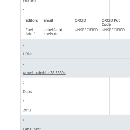
Editors:
Editors
Email
ORCID
ORCID Put
Code
Ebel,
aebel@uni-
UNSPECIFIED
UNSPECIFIED
Adolf
koeln.de
URN:
urn:nbn:de:hbz:38-53804
Date:
2013
Language: