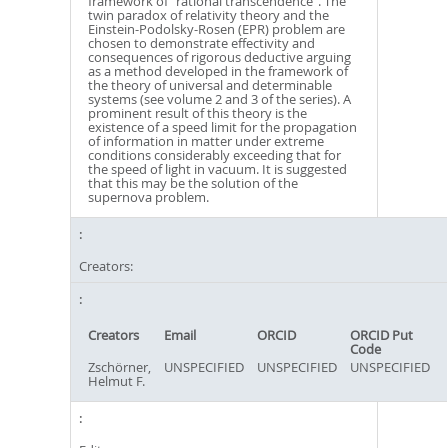
framework of “rational transcendence”. The
twin paradox of relativity theory and the
Einstein-Podolsky-Rosen (EPR) problem are
chosen to demonstrate effectivity and
consequences of rigorous deductive arguing
as a method developed in the framework of
the theory of universal and determinable
systems (see volume 2 and 3 of the series). A
prominent result of this theory is the
existence of a speed limit for the propagation
of information in matter under extreme
conditions considerably exceeding that for
the speed of light in vacuum. It is suggested
that this may be the solution of the
supernova problem.
Creators:
Creators
Email
ORCID
ORCID Put
Code
Zschörner,
UNSPECIFIED
UNSPECIFIED
UNSPECIFIED
Helmut F.