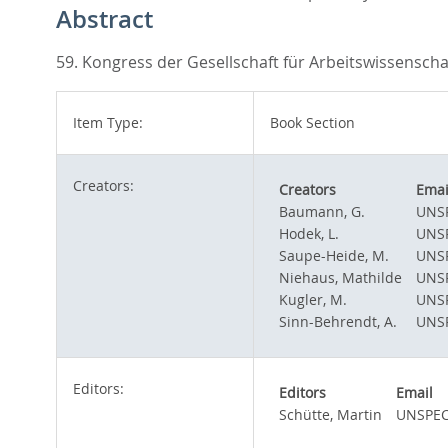
Abstract
59. Kongress der Gesellschaft für Arbeitswissenscha
Item Type:
Book Section
Creators:
Creators
Emai
Baumann, G.
UNSP
Hodek, L.
UNSP
Saupe-Heide, M.
UNSP
Niehaus, Mathilde
UNSP
Kugler, M.
UNSP
Sinn-Behrendt, A.
UNSP
Editors:
Editors
Email
Schütte, Martin
UNSPEC