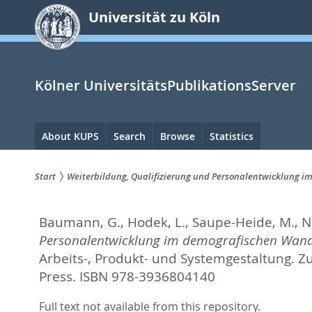
zum
Universität zu Köln
Inhalt
springen
Kölner UniversitätsPublikationsServer
Hauptnavigation
About KUPS
Search
Browse
Statistics
Start
Weiterbildung, Qualifizierung und Personalentwicklung im
Sie
Baumann, G.
,
Hodek, L.
,
Saupe-Heide, M.
,
N
sind
Personalentwicklung im demografischen Wandel 
hier:
Arbeits-, Produkt- und Systemgestaltung. Z
Press. ISBN 978-3936804140
Full text not available from this repository.