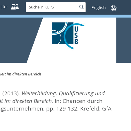
Suche
ster
Suche
Sprache
in
wechseln
KUPS
eit im direkten Bereich
.
(2013).
Weiterbildung, Qualifizierung und
 im direkten Bereich.
In:
Chancen durch
tungsunternehmen,
pp. 129-132. Krefeld: GfA-