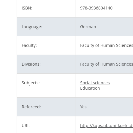
ISBN:
978-3936804140
Language:
German
Faculty:
Faculty of Human Science
Divisions:
Faculty of Human Science
Subjects:
Social sciences
Education
Refereed:
Yes
URI:
http://kups.ub.uni-koeln.d