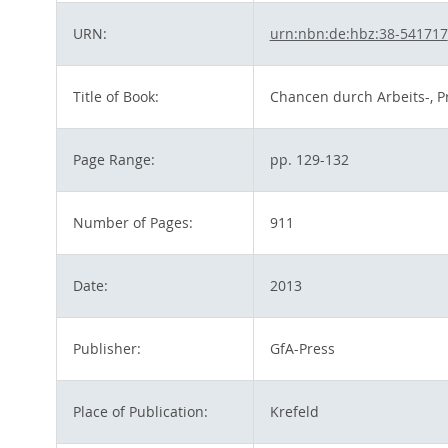
URN:
urn:nbn:de:hbz:38-541717
Title of Book:
Chancen durch Arbeits-, P
Page Range:
pp. 129-132
Number of Pages:
911
Date:
2013
Publisher:
GfA-Press
Place of Publication:
Krefeld