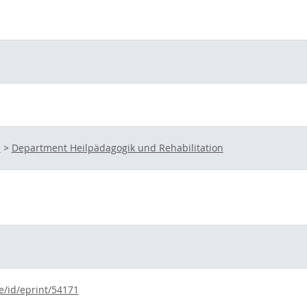
s
s
>
Department Heilpädagogik und Rehabilitation
e/id/eprint/54171