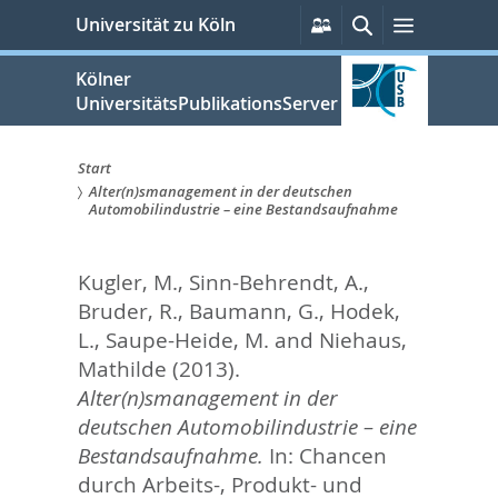
zum
Persönliche
Suche
Menü
Universität zu Köln
Services
Inhalt
springen
Kölner
UniversitätsPublikationsServer
Start
Alter(n)smanagement in der deutschen
Sie
Automobilindustrie – eine Bestandsaufnahme
sind
Kugler, M.
,
Sinn-Behrendt, A.
,
hier:
Bruder, R.
,
Baumann, G.
,
Hodek,
L.
,
Saupe-Heide, M.
and
Niehaus,
Mathilde
(2013).
Alter(n)smanagement in der
deutschen Automobilindustrie – eine
Bestandsaufnahme.
In:
Chancen
durch Arbeits-, Produkt- und