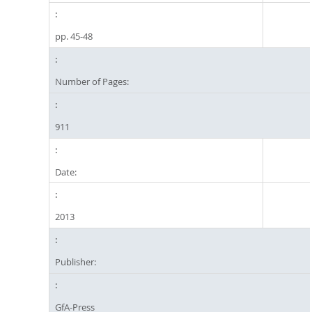
pp. 45-48
Number of Pages:
911
Date:
2013
Publisher:
GfA-Press