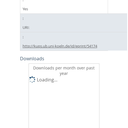
Yes
URI:
http://kups.ub.uni-koeln.de/id/eprint/54174
Downloads
Downloads per month over past
year
Loading...