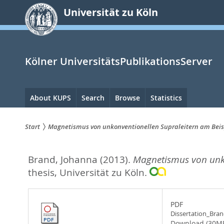
zum
Universität zu Köln
Inhalt
springen
Kölner UniversitätsPublikationsServer
Hauptnavigation
About KUPS
Search
Browse
Statistics
Start
Magnetismus von unkonventionellen Supraleitern am Beis
Sie
Brand, Johanna
(2013).
Magnetismus von unko
sind
thesis, Universität zu Köln.
hier:
PDF
Dissertation_Bran
Download (30M