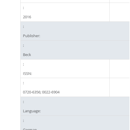
2016
Publisher:
Beck
ISSN:
0720-6356; 0022-6904
Language:
German