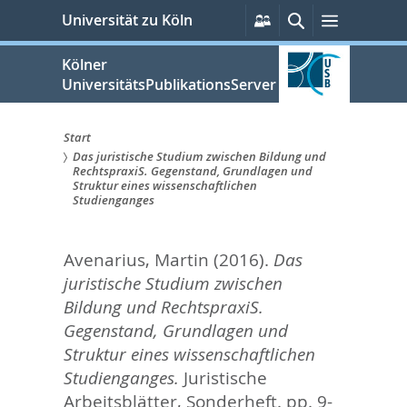
zum
Persönliche
Suche
Menü
Universität zu Köln
Services
Inhalt
springen
Kölner
UniversitätsPublikationsServer
Start
Das juristische Studium zwischen Bildung und
Sie
RechtspraxiS. Gegenstand, Grundlagen und
Struktur eines wissenschaftlichen
sind
Studienganges
hier:
Avenarius, Martin
(2016).
Das
juristische Studium zwischen
Bildung und RechtspraxiS.
Gegenstand, Grundlagen und
Struktur eines wissenschaftlichen
Studienganges.
Juristische
Arbeitsblätter, Sonderheft. pp. 9-