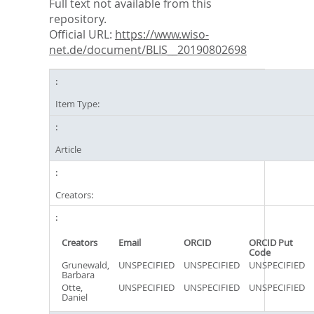
Full text not available from this
repository.
Official URL:
https://www.wiso-
net.de/document/BLIS__20190802698
Item Type:
Article
Creators:
Creators
Email
ORCID
ORCID Put
Code
Grunewald,
UNSPECIFIED
UNSPECIFIED
UNSPECIFIED
Barbara
Otte,
UNSPECIFIED
UNSPECIFIED
UNSPECIFIED
Daniel