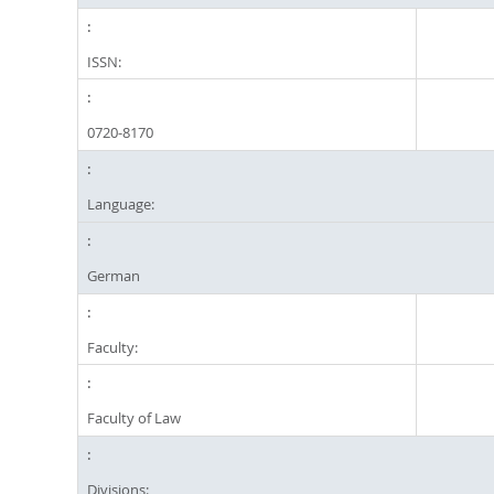
ISSN:
0720-8170
Language:
German
Faculty:
Faculty of Law
Divisions: