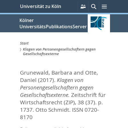
zum
Persönliche
Suche
Menü
Universität zu Köln
Services
Inhalt
springen
Kölner
UniversitätsPublikationsServer
Start
Klagen von Personengesellschaftern gegen
Sie
Gesellschaftsexterne
sind
Grunewald, Barbara
and
Otte,
hier:
Daniel
(2017).
Klagen von
Personengesellschaftern gegen
Gesellschaftsexterne.
Zeitschrift für
Wirtschaftsrecht (ZIP), 38 (37). p.
1737.
Otto Schmidt. ISSN 0720-
8170