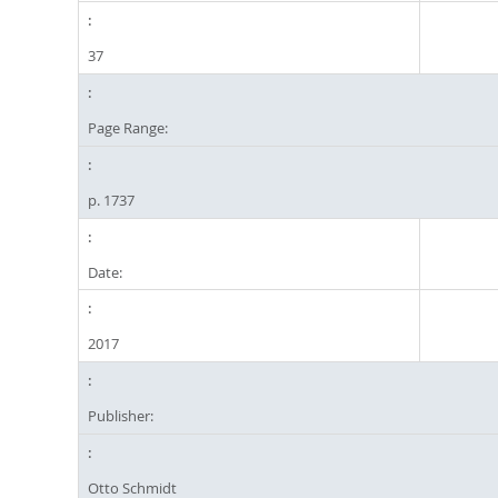
37
Page Range:
p. 1737
Date:
2017
Publisher:
Otto Schmidt