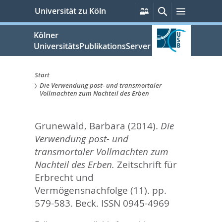
zum
Persönliche
Suche
Menü
Universität zu Köln
Services
Inhalt
springen
Kölner
UniversitätsPublikationsServer
Start
Die Verwendung post- und transmortaler
Sie
Vollmachten zum Nachteil des Erben
sind
Grunewald, Barbara
(2014).
Die
hier:
Verwendung post- und
transmortaler Vollmachten zum
Nachteil des Erben.
Zeitschrift für
Erbrecht und
Vermögensnachfolge (11). pp.
579-583.
Beck. ISSN 0945-4969