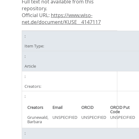
Full text not available from this
repository.
Official URL:
https://www.wiso-
net.de/document/KUSE__4147117
Item Type:
Article
Creators:
Creators
Email
ORCID
ORCID Put
Code
Grunewald,
UNSPECIFIED
UNSPECIFIED
UNSPECIFIED
Barbara