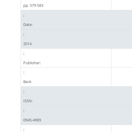
pp. 579-583
Date:
2014
Publisher:
Beck
ISSN:
0945-4969