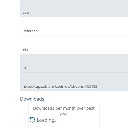
Law
Refereed:
Yes
URI:
http://kups.ub.uni-koeln.de/id/eprint/55183
Downloads
Downloads per month over past
year
Loading...