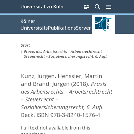
zum
Persönliche
Suche
Menü
Universität zu Köln
Services
Inhalt
springen
Kölner
UniversitätsPublikationsServer
Start
Praxis des Arbeitsrechts – Arbeitsrechtrecht –
Sie
Steuerrecht – Sozialversicherungsrecht, 6. Aufl.
sind
Kunz, Jürgen
,
Henssler, Martin
hier:
and
Brand, Jürgen
(2018).
Praxis
des Arbeitsrechts – Arbeitsrechtrecht
– Steuerrecht –
Sozialversicherungsrecht, 6. Aufl.
Beck. ISBN 978-3-8240-1576-4
Full text not available from this