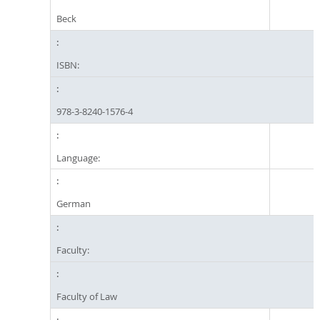
Beck
ISBN:
978-3-8240-1576-4
Language:
German
Faculty:
Faculty of Law