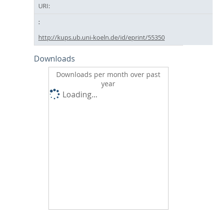
URI:
http://kups.ub.uni-koeln.de/id/eprint/55350
Downloads
Downloads per month over past
year
Loading...