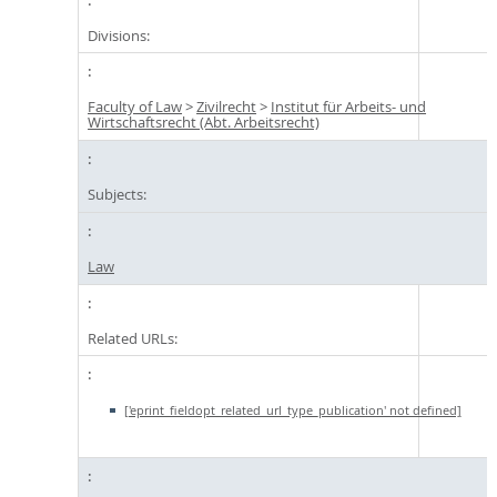
Divisions:
Faculty of Law
>
Zivilrecht
>
Institut für Arbeits- und
Wirtschaftsrecht (Abt. Arbeitsrecht)
Subjects:
Law
Related URLs:
['eprint_fieldopt_related_url_type_publication' not defined]