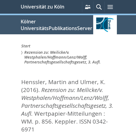
zum
Persönliche
Suche
Menü
Universität zu Köln
Services
Inhalt
springen
Kölner
UniversitätsPublikationsServer
Start
Rezension zu: Meilicke/v.
Sie
Westphalen/Hoffmann/Lenz/Wolff,
Partnerschaftsgesellschaftsgesetz, 3. Aufl.
sind
hier:
Henssler, Martin
and
Ulmer, K.
(2016).
Rezension zu: Meilicke/v.
Westphalen/Hoffmann/Lenz/Wolff,
Partnerschaftsgesellschaftsgesetz, 3.
Aufl.
Wertpapier-Mitteilungen :
WM. p. 856.
Keppler. ISSN 0342-
6971