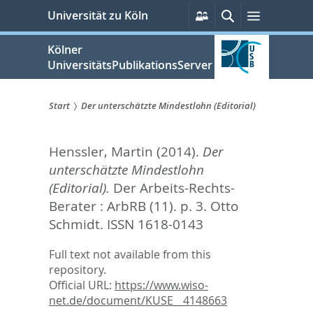
zum
Persönliche
Suche
Menü
Universität zu Köln
Services
Inhalt
springen
Kölner
UniversitätsPublikationsServer
Start
Der unterschätzte Mindestlohn (Editorial)
Sie
Henssler, Martin
(2014).
Der
sind
unterschätzte Mindestlohn
hier:
(Editorial).
Der Arbeits-Rechts-
Berater : ArbRB (11). p. 3.
Otto
Schmidt. ISSN 1618-0143
Full text not available from this
repository.
Official URL:
https://www.wiso-
net.de/document/KUSE__4148663