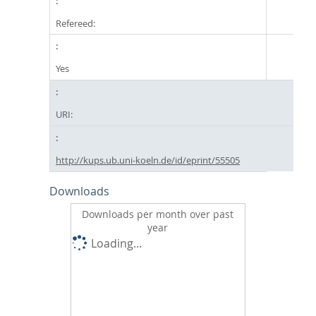
Refereed:
Yes
URI:
http://kups.ub.uni-koeln.de/id/eprint/55505
Downloads
Downloads per month over past
year
Loading...