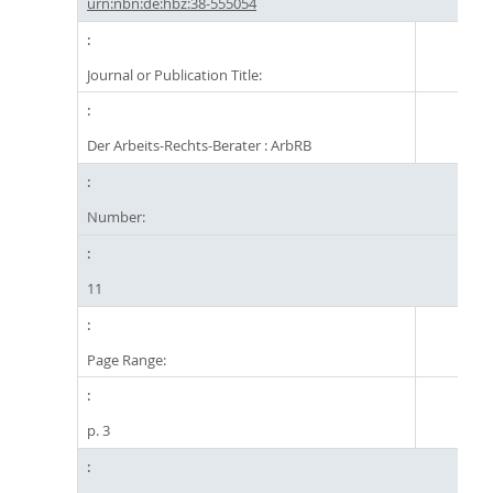
urn:nbn:de:hbz:38-555054
Journal or Publication Title:
Der Arbeits-Rechts-Berater : ArbRB
Number:
11
Page Range:
p. 3