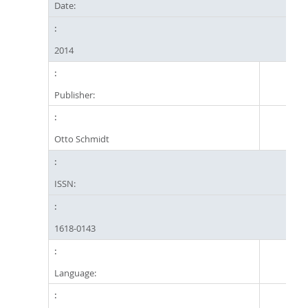
Date:
2014
Publisher:
Otto Schmidt
ISSN:
1618-0143
Language: