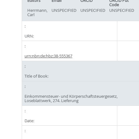
Editors
Email
ORCID
ORCID Put
Code
Herrmann,
UNSPECIFIED
UNSPECIFIED
UNSPECIFIED
Carl
URN:
urn:nbn:de:hbz:38-555367
Title of Book:
Einkommensteuer- und Körperschaftsteuergesetz,
Loseblattwerk, 274. Lieferung
Date: