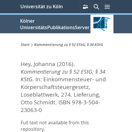
zum
Persönliche
Suche
Menü
Universität zu Köln
Services
Inhalt
springen
Kölner
UniversitätsPublikationsServer
Start
Kommentierung zu § 52 EStG; § 34 KStG
Sie
Hey, Johanna
(2016).
sind
Kommentierung zu § 52 EStG; § 34
hier:
KStG.
In:
Einkommensteuer- und
Körperschaftsteuergesetz,
Loseblattwerk, 274. Lieferung,
Otto Schmidt. ISBN 978-3-504-
23063-0
Full text not available from this
repository.