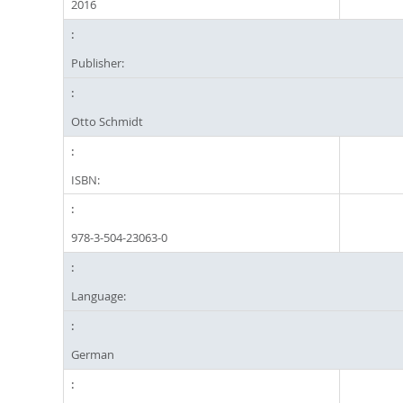
2016
Publisher:
Otto Schmidt
ISBN:
978-3-504-23063-0
Language:
German