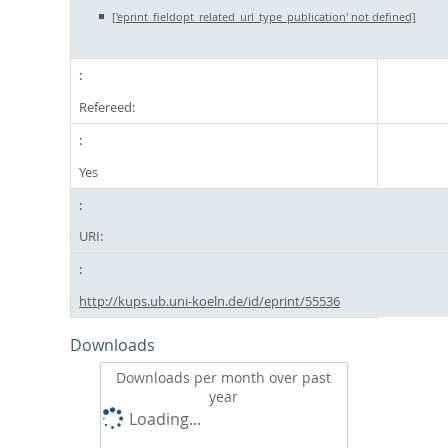
['eprint_fieldopt_related_url_type_publication' not defined]
Refereed:
Yes
URI:
http://kups.ub.uni-koeln.de/id/eprint/55536
Downloads
Downloads per month over past
year
Loading...