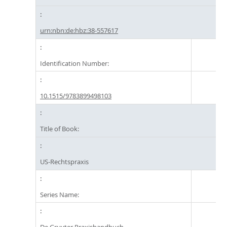
urn:nbn:de:hbz:38-557617
Identification Number:
10.1515/9783899498103
Title of Book:
US-Rechtspraxis
Series Name: