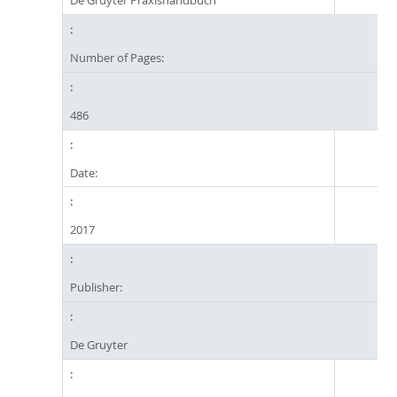
De Gruyter Praxishandbuch
Number of Pages:
486
Date:
2017
Publisher:
De Gruyter