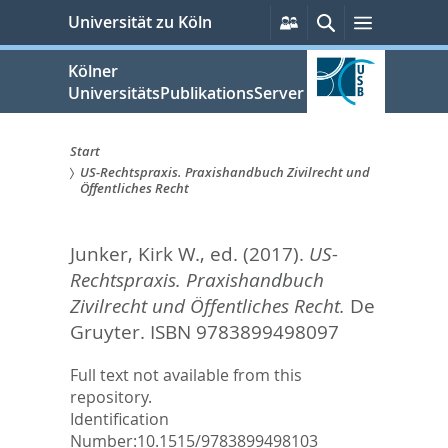
zum
Persönliche
Suche
Menü
Universität zu Köln
Services
Inhalt
springen
Kölner
UniversitätsPublikationsServer
Start
US-Rechtspraxis. Praxishandbuch Zivilrecht und
Sie
Öffentliches Recht
sind
Junker, Kirk W.
, ed.
(2017).
US-
hier:
Rechtspraxis. Praxishandbuch
Zivilrecht und Öffentliches Recht.
De
Gruyter. ISBN 9783899498097
Full text not available from this
repository.
Identification
Number:
10.1515/9783899498103