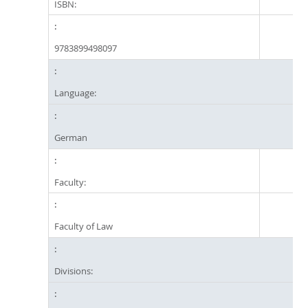
ISBN:
9783899498097
Language:
German
Faculty:
Faculty of Law
Divisions: