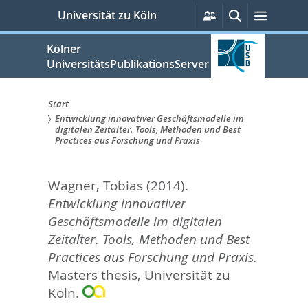
zum
Persönliche
Suche
Menü
Universität zu Köln
Services
Inhalt
springen
Kölner
UniversitätsPublikationsServer
Start
Entwicklung innovativer Geschäftsmodelle im
Sie
digitalen Zeitalter. Tools, Methoden und Best
Practices aus Forschung und Praxis
sind
hier:
Wagner, Tobias
(2014).
Entwicklung innovativer
Geschäftsmodelle im digitalen
Zeitalter. Tools, Methoden und Best
Practices aus Forschung und Praxis.
Masters thesis, Universität zu
Köln.