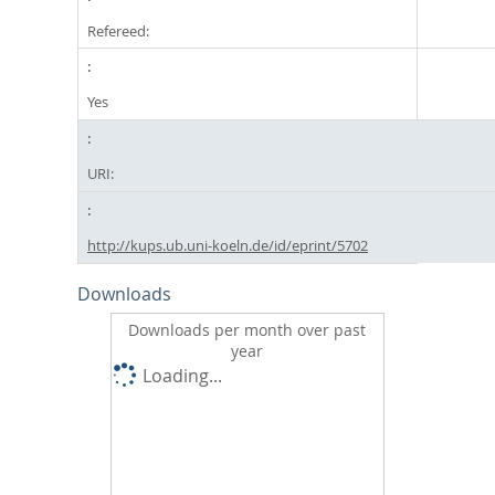
Refereed:
Yes
URI:
http://kups.ub.uni-koeln.de/id/eprint/5702
Downloads
Downloads per month over past
year
Loading...