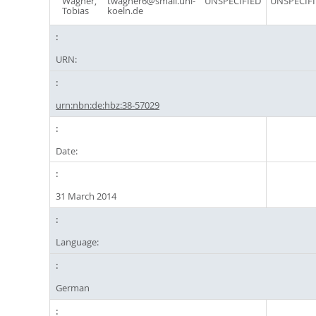
Wagner,
twagner6@smail.uni-
UNSPECIFIED
UNSPECIFI
Tobias
koeln.de
URN:
urn:nbn:de:hbz:38-57029
Date:
31 March 2014
Language:
German