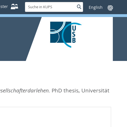
Suche
ster
Suche
Sprache
in
wechseln
KUPS
sellschafterdarlehen.
PhD thesis, Universität