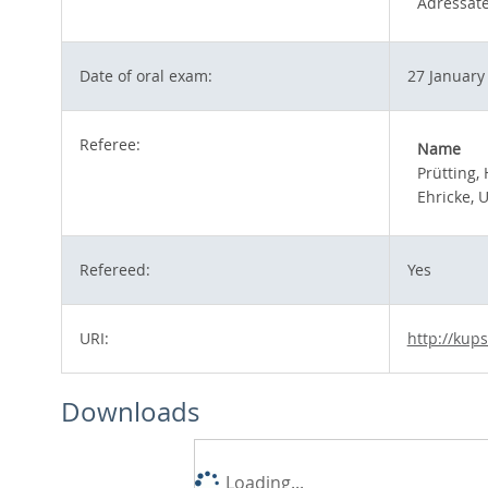
Adressate
Date of oral exam:
27 January
Referee:
Name
Prütting,
Ehricke, U
Refereed:
Yes
URI:
http://kup
Downloads
Loading...