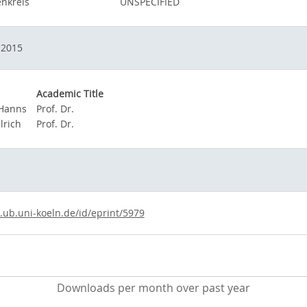
nkreis
UNSPECIFIED
 2015
Academic Title
 Hanns
Prof. Dr.
lrich
Prof. Dr.
s.ub.uni-koeln.de/id/eprint/5979
Downloads per month over past year