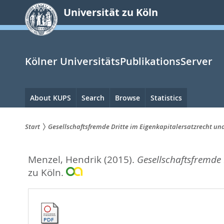
zum
Universität zu Köln
Inhalt
springen
Kölner UniversitätsPublikationsServer
Hauptnavigation
About KUPS
Search
Browse
Statistics
Start
Gesellschaftsfremde Dritte im Eigenkapitalersatzrecht un
Sie
Menzel, Hendrik
(2015).
Gesellschaftsfremde 
sind
zu Köln.
hier: