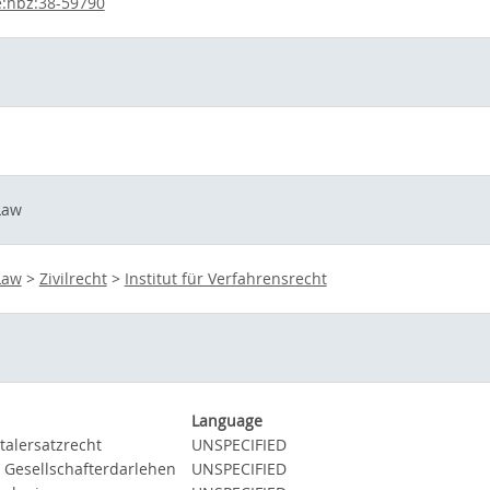
:hbz:38-59790
Law
Law
>
Zivilrecht
>
Institut für Verfahrensrecht
Language
talersatzrecht
UNSPECIFIED
 Gesellschafterdarlehen
UNSPECIFIED