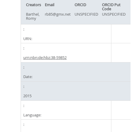
Creators
Email
ORCID
ORCID Put
Code
Barthel,
rb85@gmx.net
UNSPECIFIED
UNSPECIFIED
Romy
URN:
urn:nbn:de:hbz:38-59852
Date:
2015
Language: