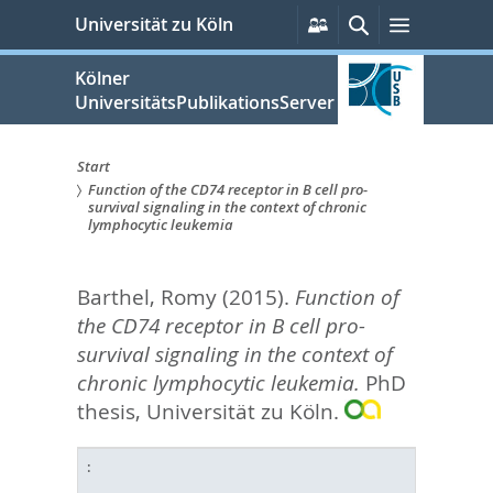
zum
Persönliche
Suche
Menü
Universität zu Köln
Services
Inhalt
springen
Kölner
UniversitätsPublikationsServer
Start
Function of the CD74 receptor in B cell pro-
Sie
survival signaling in the context of chronic
lymphocytic leukemia
sind
hier:
Barthel, Romy
(2015).
Function of
the CD74 receptor in B cell pro-
survival signaling in the context of
chronic lymphocytic leukemia.
PhD
thesis, Universität zu Köln.