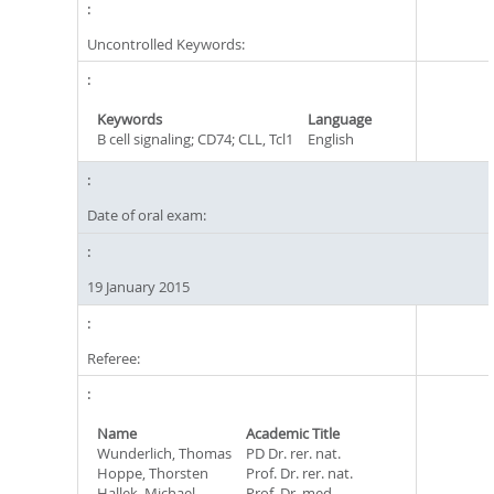
Uncontrolled Keywords:
Keywords
Language
B cell signaling; CD74; CLL, Tcl1
English
Date of oral exam:
19 January 2015
Referee:
Name
Academic Title
Wunderlich, Thomas
PD Dr. rer. nat.
Hoppe, Thorsten
Prof. Dr. rer. nat.
Hallek, Michael
Prof. Dr. med.