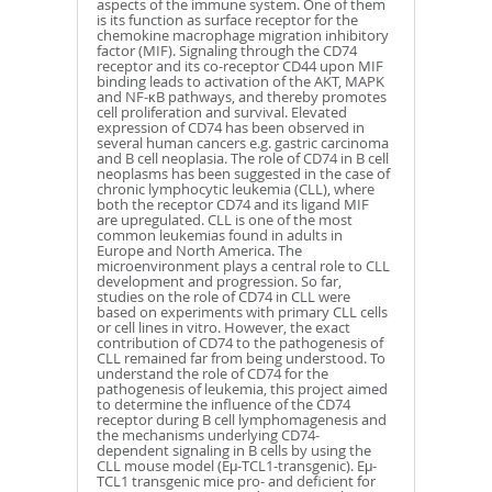
aspects of the immune system. One of them
is its function as surface receptor for the
chemokine macrophage migration inhibitory
factor (MIF). Signaling through the CD74
receptor and its co-receptor CD44 upon MIF
binding leads to activation of the AKT, MAPK
and NF-κB pathways, and thereby promotes
cell proliferation and survival. Elevated
expression of CD74 has been observed in
several human cancers e.g. gastric carcinoma
and B cell neoplasia. The role of CD74 in B cell
neoplasms has been suggested in the case of
chronic lymphocytic leukemia (CLL), where
both the receptor CD74 and its ligand MIF
are upregulated. CLL is one of the most
common leukemias found in adults in
Europe and North America. The
microenvironment plays a central role to CLL
development and progression. So far,
studies on the role of CD74 in CLL were
based on experiments with primary CLL cells
or cell lines in vitro. However, the exact
contribution of CD74 to the pathogenesis of
CLL remained far from being understood. To
understand the role of CD74 for the
pathogenesis of leukemia, this project aimed
to determine the influence of the CD74
receptor during B cell lymphomagenesis and
the mechanisms underlying CD74-
dependent signaling in B cells by using the
CLL mouse model (Eμ-TCL1-transgenic). Eμ-
TCL1 transgenic mice pro- and deficient for