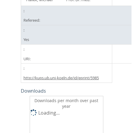
Refereed:
Yes
URI:
http://kups.ub.uni-koeln.de/id/eprint/5985
Downloads
Downloads per month over past
year
Loading...