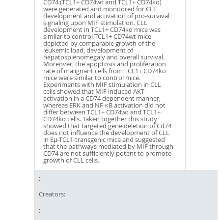
CD74 (TCL1+ CD74wt and TCL1+ CD74ko)
were generated and monitored for CLL
development and activation of pro-survival
signaling upon MIF stimulation. CLL
development in TCL1+ CD74ko mice was
similar to control TCL1+ CD74wt mice
depicted by comparable growth of the
leukemic load, development of
hepatosplenomegaly and overall survival.
Moreover, the apoptosis and proliferation
rate of malignant cells from TCL1+ CD74ko
mice were similar to control mice.
Experiments with MIF stimulation in CLL
cells showed that MIF induced AKT
activation in a CD74 dependent manner,
whereas ERK and NF-κB activation did not
differ between TCL1+ CD74wt and TCL1+
CD74ko cells. Taken together this study
showed that targeted gene deletion of Cd74
does not influence the development of CLL
in Eμ-TCL1-transgenic mice and suggested
that the pathways mediated by MIF through
CD74 are not sufficiently potent to promote
growth of CLL cells.
Creators: