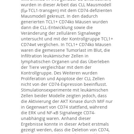
wurden in dieser Arbeit das CLL Mausmodell
(Eμ-TCL1-transgen) mit dem CD74-defizienten
Mausmodell gekreuzt. In den dadurch
generierten TCL1+ CD74ko Mäusen wurden
dann die CLL-Entwicklung sowie die
Veränderung der zellulären Signalwege
untersucht und mit der Kontrollgruppe TCL1+
CD74wt verglichen. In TCL1+ CD74ko Mäusen
waren die gemessene Tumorlast im Blut, die
Infiltration leukämischer Zellen in
lymphatischen Organen und das Überleben
der Tiere vergleichbar mit dem der
Kontrollgruppe. Des Weiteren wurden
Proliferation und Apoptose der CLL Zellen
nicht von der CD74-Expression beeinflusst.
Stimulationsexperimente mit leukämischen
Zellen beider Modelle zeigten jedoch, dass
die Aktivierung der AKT Kinase durch MIF nur
in Gegenwart von CD74 stattfand, während
die ERK und NF-κB Signalwege CD74-
unabhängig waren. Anhand dieser
Ergebnisse konnte in dieser Arbeit erstmals
gezeigt werden, dass die Deletion von CD74,