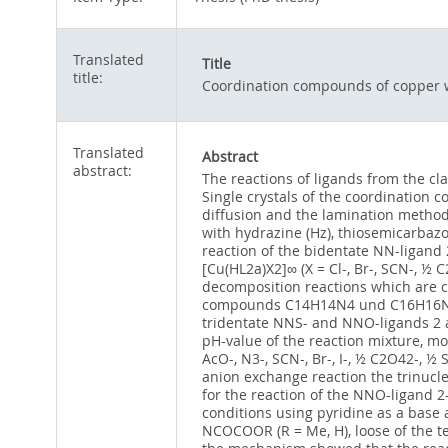
Translated
Title
title:
Coordination compounds of copper w
Translated
Abstract
abstract:
The reactions of ligands from the cl
Single crystals of the coordination 
diffusion and the lamination method
with hydrazine (Hz), thiosemicarbazo
reaction of the bidentate NN-ligand
[Cu(HL2a)X2]∞ (X = Cl-, Br-, SCN-, ½
decomposition reactions which are ca
compounds C14H14N4 und C16H16N2O2 w
tridentate NNS- and NNO-ligands 2 
pH-value of the reaction mixture, mo
AcO-, N3-, SCN-, Br-, I-, ½ C2O42-, ½
anion exchange reaction the trinuc
for the reaction of the NNO-ligand 
conditions using pyridine as a base 
NCOCOOR (R = Me, H), loose of the te