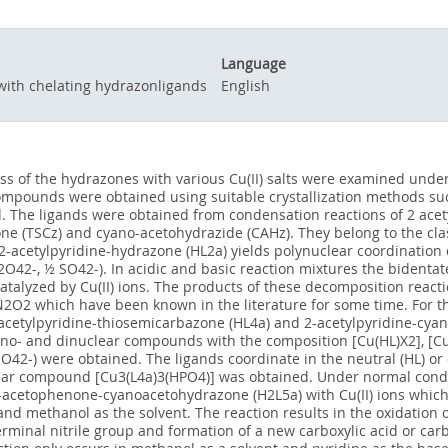
Language
ith chelating hydrazonligands
English
ass of the hydrazones with various Cu(II) salts were examined under
compounds were obtained using suitable crystallization methods su
. The ligands were obtained from condensation reactions of 2 ac
ne (TSCz) and cyano-acetohydrazide (CAHz). They belong to the clas
 2-acetylpyridine-hydrazone (HL2a) yields polynuclear coordinatio
 C2O42-, ½ SO42-). In acidic and basic reaction mixtures the biden
talyzed by Cu(II) ions. The products of these decomposition react
hich have been known in the literature for some time. For the r
acetylpyridine-thiosemicarbazone (HL4a) and 2-acetylpyridine-cya
no- and dinuclear compounds with the composition [Cu(HL)X2], [Cu(L)
 SO42-) were obtained. The ligands coordinate in the neutral (HL) or
lear compound [Cu3(L4a)3(HPO4)] was obtained. Under normal condi
2-acetophenone-cyanoacetohydrazone (H2L5a) with Cu(II) ions which
and methanol as the solvent. The reaction results in the oxidatio
rminal nitrile group and formation of a new carboxylic acid or carb