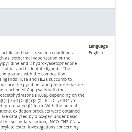
Language
 acidic and basic reaction conditions.
English
ch as isothermal vaporization or the
etylpyridine and 2 hydroxyacetophenone
s of bi- and tridentate ligands. The
n compounds with the composition
tate ligands HL1a and HL2a succumb to
ions are the pyridine- and phenol-ketazine
eaction of Cu(II) salts with the
noacetohydrazone (HL6a), depending on the
2] and [Cu(L)Y]2 (X= Br-, Cl-, ClO4-; Y =
 deprotonated (L) form. With the help of
tions, oxidation products were obtained
 are catalyzed by dioxygen under basic
n of the secondary carbon, -NCO-CH2-CN → -
oxylate ester. Investigations concerning