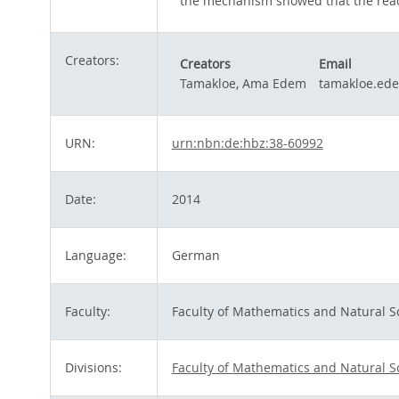
the mechanism showed that the react
Creators:
Creators
Email
Tamakloe, Ama Edem
tamakloe.ed
URN:
urn:nbn:de:hbz:38-60992
Date:
2014
Language:
German
Faculty:
Faculty of Mathematics and Natural S
Divisions:
Faculty of Mathematics and Natural S