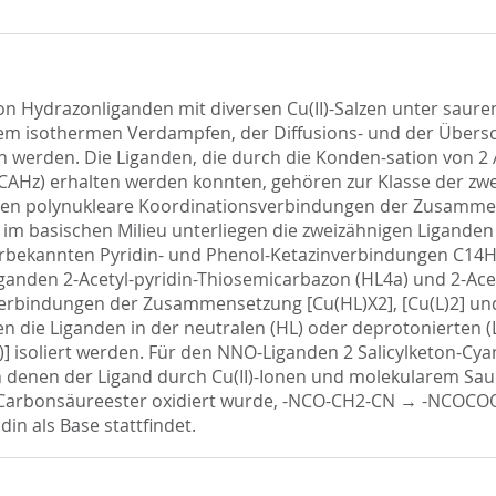
von Hydrazonliganden mit diversen Cu(II)-Salzen unter sau
dem isothermen Verdampfen, der Diffusions- und der Übers
n werden. Die Liganden, die durch die Konden-sation von 2 Ac
AHz) erhalten werden konnten, gehören zur Klasse der zwe
en polynukleare Koordinationsverbindungen der Zusammense
 im basischen Milieu unterliegen die zweizähnigen Liganden 
aturbekannten Pyridin- und Phenol-Ketazinverbindungen C1
ganden 2-Acetyl-pyridin-Thiosemicarbazon (HL4a) und 2-Acet
ndungen der Zusammensetzung [Cu(HL)X2], [Cu(L)2] und [Cu(L
ren die Liganden in der neutralen (HL) oder deprotonierten
)] isoliert werden. Für den NNO-Liganden 2 Salicylketon-
n denen der Ligand durch Cu(II)-Ionen und molekularem Sa
 Carbonsäureester oxidiert wurde, -NCO-CH2-CN → -NCOCOOR
in als Base stattfindet.