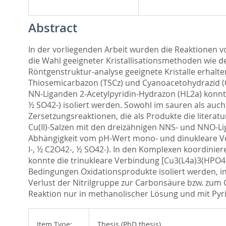
Abstract
In der vorliegenden Arbeit wurden die Reaktionen 
die Wahl geeigneter Kristallisationsmethoden wie 
Röntgenstruktur-analyse geeignete Kristalle erhalte
Thiosemicarbazon (TSCz) und Cyanoacetohydrazid (C
NN-Liganden 2-Acetylpyridin-Hydrazon (HL2a) konnt
½ SO42-) isoliert werden. Sowohl im sauren als auch
Zersetzungsreaktionen, die als Produkte die liter
Cu(II)-Salzen mit den dreizähnigen NNS- und NNO-Li
Abhängigkeit vom pH-Wert mono- und dinukleare Verbi
I-, ½ C2O42-, ½ SO42-). In den Komplexen koordinie
konnte die trinukleare Verbindung [Cu3(L4a)3(HPO4
Bedingungen Oxidationsprodukte isoliert werden, i
Verlust der Nitrilgruppe zur Carbonsäure bzw. zum
Reaktion nur in methanolischer Lösung und mit Pyrid
Item Type:
Thesis (PhD thesis)