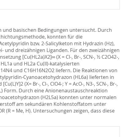
ren und basischen Bedingungen untersucht. Durch
chichtungsmethode, konnten für die
etylpyridin bzw. 2-Salicylketon mit Hydrazin (Hz),
i- und dreizähnigen Liganden. Für den zweizähnigen
tzung [Cu(HL2a)X2]∞ (X = Cl-, Br-, SCN-, ½ C2O42-,
HL1a und HL2a Cu(II)-katalysierten
4H14N4 und C16H16N2O2 liefern. Die Reaktionen von
ylpyridin-Cyanoacetohydrazon (HL6a) lieferten in
)Y]2 (X= Br-, Cl-, ClO4-; Y = AcO-, N3-, SCN-, Br-,
 (L) Form. Durch eine Anionenaustauschreaktion
Cyanoacetohydrazon (H2L5a) konnten unter normalen
uerstoff am sekundären Kohlenstoffatom unter
 (R = Me, H). Untersuchungen zeigen, dass diese