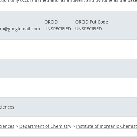
ion only occurs in methanol as a solvent and pyridine as the base
ORCID
ORCID Put Code
em@googlemail.com
UNSPECIFIED
UNSPECIFIED
ciences
ciences
>
Department of Chemistry
>
Institute of Inorganic Chemist