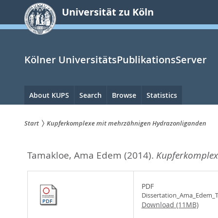
zum
Universität zu Köln
Inhalt
springen
Kölner UniversitätsPublikationsServer
Hauptnavigation
About KUPS
Search
Browse
Statistics
Start
Kupferkomplexe mit mehrzähnigen Hydrazonliganden
Sie
Tamakloe, Ama Edem
(2014).
Kupferkomplex
sind
hier:
PDF
Dissertation_Ama_Edem_T
Download (11MB)