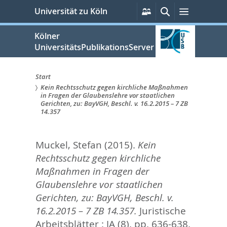
zum
Persönliche
Suche
Menü
Universität zu Köln
Services
Inhalt
springen
Kölner
UniversitätsPublikationsServer
Start
Kein Rechtsschutz gegen kirchliche Maßnahmen
Sie
in Fragen der Glaubenslehre vor staatlichen
Gerichten, zu: BayVGH, Beschl. v. 16.2.2015 – 7 ZB
sind
14.357
hier:
Muckel, Stefan
(2015).
Kein
Rechtsschutz gegen kirchliche
Maßnahmen in Fragen der
Glaubenslehre vor staatlichen
Gerichten, zu: BayVGH, Beschl. v.
16.2.2015 – 7 ZB 14.357.
Juristische
Arbeitsblätter : JA (8). pp. 636-638.