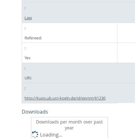
Law
Refereed:
Yes
URI:
http://kups.ub.uni-koeln.de/id/eprint/61230
Downloads
Downloads per month over past
year
Loading...