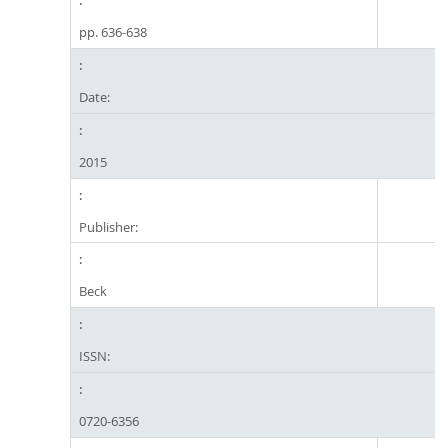
pp. 636-638
Date:
2015
Publisher:
Beck
ISSN:
0720-6356