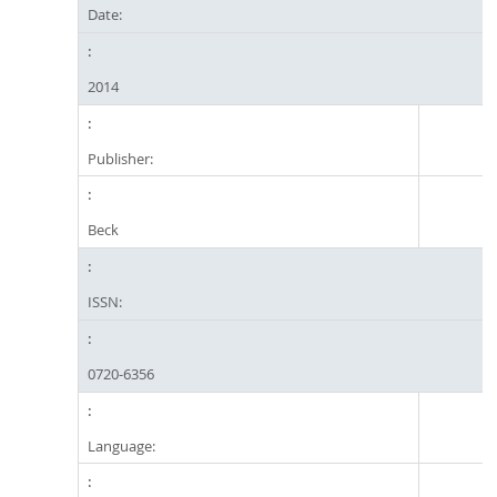
Date:
2014
Publisher:
Beck
ISSN:
0720-6356
Language: