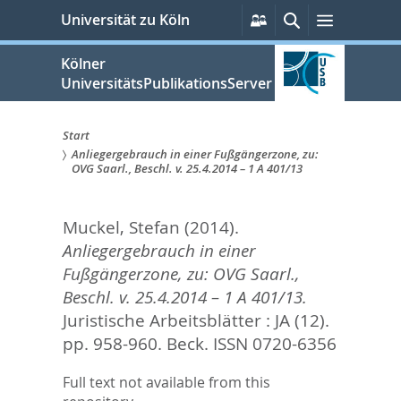
zum
Persönliche
Suche
Menü
Universität zu Köln
Services
Inhalt
springen
Kölner
UniversitätsPublikationsServer
Start
Anliegergebrauch in einer Fußgängerzone, zu:
Sie
OVG Saarl., Beschl. v. 25.4.2014 – 1 A 401/13
sind
Muckel, Stefan
(2014).
hier:
Anliegergebrauch in einer
Fußgängerzone, zu: OVG Saarl.,
Beschl. v. 25.4.2014 – 1 A 401/13.
Juristische Arbeitsblätter : JA (12).
pp. 958-960.
Beck. ISSN 0720-6356
Full text not available from this