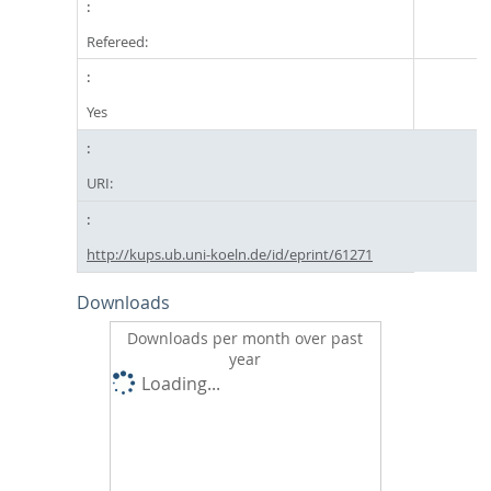
Refereed:
Yes
URI:
http://kups.ub.uni-koeln.de/id/eprint/61271
Downloads
Downloads per month over past
year
Loading...