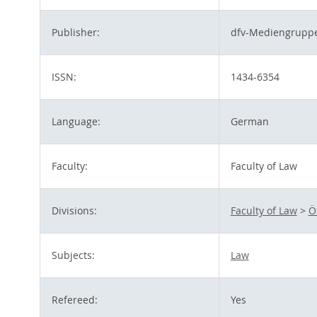
Publisher:
dfv-Mediengrupp
ISSN:
1434-6354
Language:
German
Faculty:
Faculty of Law
Divisions:
Faculty of Law
>
Ö
Subjects:
Law
Refereed:
Yes