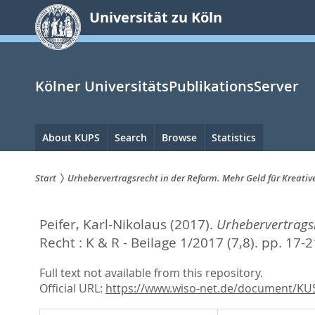
zum
Universität zu Köln
Inhalt
springen
Kölner UniversitätsPublikationsServer
Hauptnavigation
About KUPS
Search
Browse
Statistics
Start
Urhebervertragsrecht in der Reform. Mehr Geld für Kreative
Sie
Peifer, Karl-Nikolaus
(2017).
Urhebervertragsr
sind
Recht : K & R - Beilage 1/2017 (7,8). pp. 17-
hier:
Full text not available from this repository.
Official URL:
https://www.wiso-net.de/document/KU