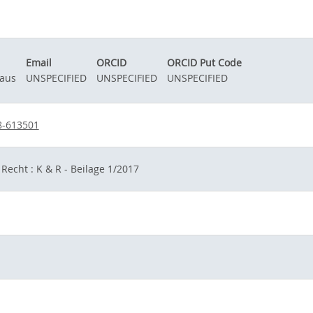
Email
ORCID
ORCID Put Code
laus
UNSPECIFIED
UNSPECIFIED
UNSPECIFIED
8-613501
echt : K & R - Beilage 1/2017