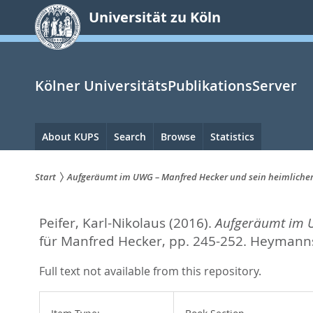
zum
Universität zu Köln
Inhalt
springen
Kölner UniversitätsPublikationsServer
Hauptnavigation
About KUPS
Search
Browse
Statistics
Start
Aufgeräumt im UWG – Manfred Hecker und sein heimlicher
Sie
Peifer, Karl-Nikolaus
(2016).
Aufgeräumt im U
sind
für Manfred Hecker,
pp. 245-252. Heymanns
hier:
Full text not available from this repository.