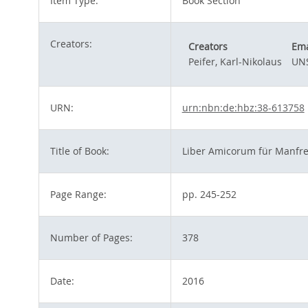
Item Type:
Book Section
Creators:
Creators
Ema
Peifer, Karl-Nikolaus
UNS
URN:
urn:nbn:de:hbz:38-613758
Title of Book:
Liber Amicorum für Manfr
Page Range:
pp. 245-252
Number of Pages:
378
Date:
2016