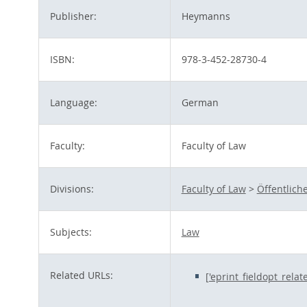
Publisher:
Heymanns
ISBN:
978-3-452-28730-4
Language:
German
Faculty:
Faculty of Law
Divisions:
Faculty of Law
>
Öffentlich
Subjects:
Law
Related URLs:
['eprint_fieldopt_rela