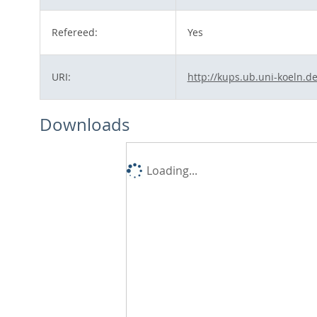
Refereed:
Yes
URI:
http://kups.ub.uni-koeln.d
Downloads
Loading...