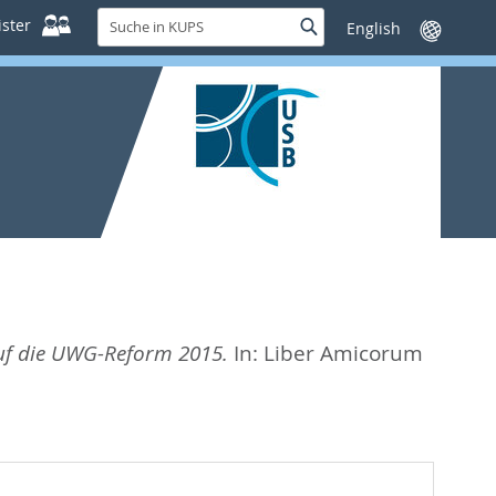
Suche
ster
Suche
Sprache
in
wechseln
KUPS
uf die UWG-Reform 2015.
In:
Liber Amicorum