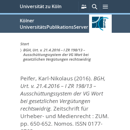
zum
Persönliche
Suche
Menü
Universität zu Köln
Services
Inhalt
springen
Kölner
UniversitätsPublikationsServer
Start
BGH, Urt. v. 21.4.2016 – I ZR 198/13 –
Sie
Ausschüttungssystem der VG Wort bei
gesetzlichen Vergütungen rechtswidrig
sind
hier:
Peifer, Karl-Nikolaus
(2016).
BGH,
Urt. v. 21.4.2016 – I ZR 198/13 –
Ausschüttungssystem der VG Wort
bei gesetzlichen Vergütungen
rechtswidrig.
Zeitschrift für
Urheber- und Medienrecht : ZUM.
pp. 650-652.
Nomos. ISSN 0177-