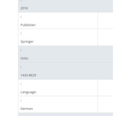
2016
Publisher:
Springer
ISSN:
1433-8629
Language:
German