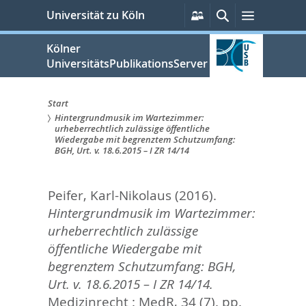
zum
Persönliche
Suche
Menü
Universität zu Köln
Services
Inhalt
springen
Kölner
UniversitätsPublikationsServer
Start
Hintergrundmusik im Wartezimmer:
Sie
urheberrechtlich zulässige öffentliche
Wiedergabe mit begrenztem Schutzumfang:
sind
BGH, Urt. v. 18.6.2015 – I ZR 14/14
hier:
Peifer, Karl-Nikolaus
(2016).
Hintergrundmusik im Wartezimmer:
urheberrechtlich zulässige
öffentliche Wiedergabe mit
begrenztem Schutzumfang: BGH,
Urt. v. 18.6.2015 – I ZR 14/14.
Medizinrecht : MedR, 34 (7). pp.