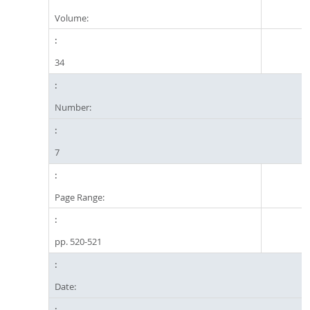
Volume:
34
Number:
7
Page Range:
pp. 520-521
Date: