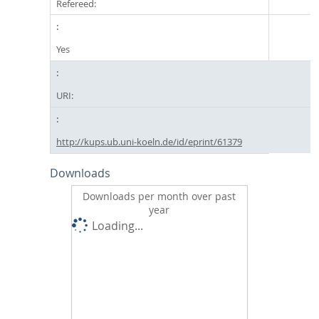
Refereed:
Yes
URI:
http://kups.ub.uni-koeln.de/id/eprint/61379
Downloads
Downloads per month over past
year
Loading...