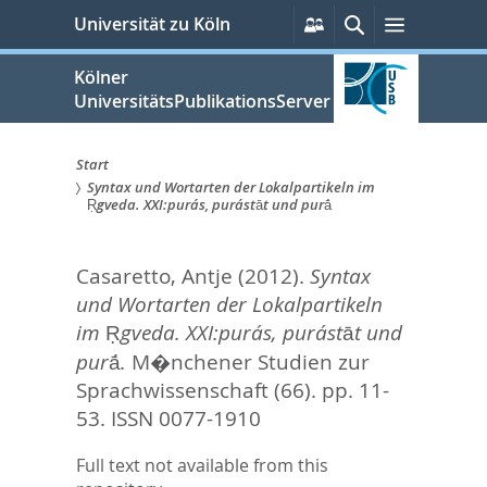
zum
Persönliche
Suche
Menü
Universität zu Köln
Services
Inhalt
springen
Kölner
UniversitätsPublikationsServer
Start
Syntax und Wortarten der Lokalpartikeln im
Sie
Ṛgveda. XXI:purás, purástāt und purā́
sind
Casaretto, Antje
(2012).
Syntax
hier:
und Wortarten der Lokalpartikeln
im Ṛgveda. XXI:purás, purástāt und
purā́.
M�nchener Studien zur
Sprachwissenschaft (66). pp. 11-
53.
ISSN 0077-1910
Full text not available from this