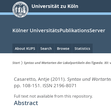
zum
Universität zu Köln
Inhalt
springen
Kölner UniversitätsPublikationsServer
Hauptnavigation
About KUPS
Search
Browse
Statistics
Start
Syntax und Wortarten der Lokalpartikeln des Ṛgveda. XII: v
Sie
Casaretto, Antje
(2011).
Syntax und Wortarten 
sind
pp. 108-151.
ISSN 2196-8071
hier:
Full text not available from this repository.
Abstract