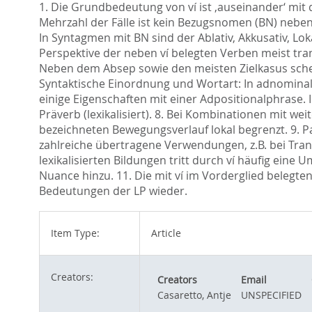
1. Die Grundbedeutung von ví ist ‚auseinander‘ mit d
Mehrzahl der Fälle ist kein Bezugsnomen (BN) neben 
In Syntagmen mit BN sind der Ablativ, Akkusativ, Lok
Perspektive der neben ví belegten Verben meist tran
Neben dem Absep sowie den meisten Zielkasus schein
Syntaktische Einordnung und Wortart: In adnominaler 
einige Eigenschaften mit einer Adpositionalphrase. 
Präverb (lexikalisiert). 8. Bei Kombinationen mit we
bezeichneten Bewegungsverlauf lokal begrenzt. 9. Pa
zahlreiche übertragene Verwendungen, z.B. bei Transp
lexikalisierten Bildungen tritt durch ví häufig ei
Nuance hinzu. 11. Die mit ví im Vorderglied beleg
Bedeutungen der LP wieder.
Item Type:
Article
Creators:
Creators
Email
Casaretto, Antje
UNSPECIFIED