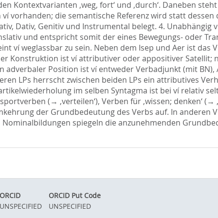
en Kontextvarianten ‚weg, fort‘ und ‚durch‘. Daneben steht 
ví vorhanden; die semantische Referenz wird statt dessen du
ativ, Dativ, Genitiv und Instrumental belegt. 4. Unabhängig
slativ und entspricht somit der eines Bewegungs- oder Trans
t ví weglassbar zu sein. Neben dem Isep und Aer ist das V
Konstruktion ist ví attributiver oder appositiver Satellit;
In adverbaler Position ist ví entweder Verbadjunkt (mit BN
iteren LPs herrscht zwischen beiden LPs ein attributives Ve
rtikelwiederholung im selben Syntagma ist bei ví relativ se
ortverben (→ ‚verteilen‘), Verben für ‚wissen; denken‘ (→ ‚
ne Umkehrung der Grundbedeutung des Verbs auf. In anderen V
ten Nominalbildungen spiegeln die anzunehmenden Grundbede
ORCID
ORCID Put Code
UNSPECIFIED
UNSPECIFIED