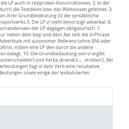
die LP auch in reziproken Konstruktionen. 2. In der
rch die Textdeixis bzw. das Weltwissen geleistet. 3.
 von ihrer Grundbedeutung ist die syntaktische
portverbs.5. Die LP ví steht bevorzugt adverbal. 6.
orhandensein der LP dagegen obligatorisch. 7.
 nur neben dem Isep und dem Aer teilt die ví-Phrase
), Adverbiale mit autonomer Referenz (ohne BN) oder
rhältnis, indem eine LP den durch die andere
lten belegt. 10. Die Grundbedeutung von ví ergibt
unterscheiden‘) und Verba dicendi (→ ‚streiten‘). Bei
erbindungen fügt ví dem Verb eine resultative
utungen sowie einige der lexikalisierten