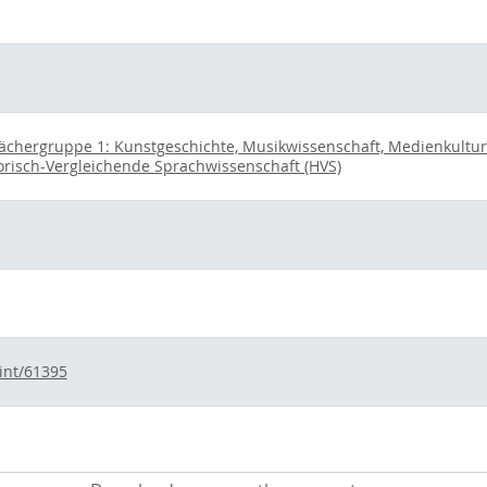
ächergruppe 1: Kunstgeschichte, Musikwissenschaft, Medienkultur u
orisch-Vergleichende Sprachwissenschaft (HVS)
rint/61395