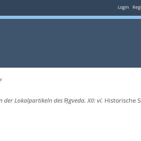
Login
Regi
í
der Lokalpartikeln des Ṛgveda. XII: ví.
Historische S