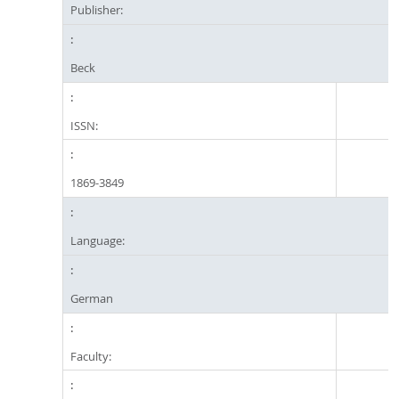
Publisher:
Beck
ISSN:
1869-3849
Language:
German
Faculty: