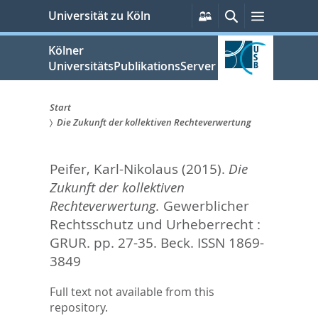
zum
Persönliche
Suche
Menü
Universität zu Köln
Services
Inhalt
springen
Kölner
UniversitätsPublikationsServer
Start
Die Zukunft der kollektiven Rechteverwertung
Sie
sind
Peifer, Karl-Nikolaus
(2015).
Die
hier:
Zukunft der kollektiven
Rechteverwertung.
Gewerblicher
Rechtsschutz und Urheberrecht :
GRUR. pp. 27-35.
Beck. ISSN 1869-
3849
Full text not available from this
repository.