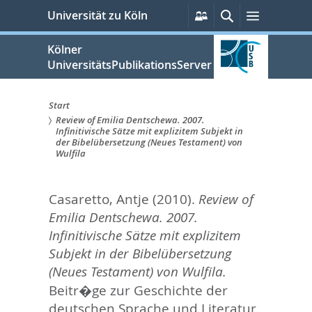
zum
Persönliche
Suche
Menü
Universität zu Köln
Services
Inhalt
springen
Kölner
UniversitätsPublikationsServer
Start
Review of Emilia Dentschewa. 2007.
Sie
Infinitivische Sätze mit explizitem Subjekt in
der Bibelübersetzung (Neues Testament) von
sind
Wulfila
hier:
Casaretto, Antje
(2010).
Review of
Emilia Dentschewa. 2007.
Infinitivische Sätze mit explizitem
Subjekt in der Bibelübersetzung
(Neues Testament) von Wulfila.
Beitr�ge zur Geschichte der
deutschen Sprache und Literatur.